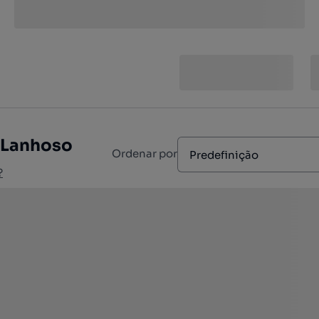
 Lanhoso
Ordenar por
Predefinição
?