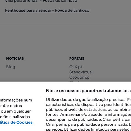
Villa para arrendar - Póvoa de Lanhoso
Penthouse para arrendar - Póvoa de Lanhoso
NOTÍCIAS
PORTAIS
Blog
OLX.pt
Standvirtual
Otodom.pl
Storia.ro
Nós e os nossos parceiros tratamos os
Utilizar dados de geolocalização precisos. P
informações num
características do dispositivo para identif
tratar dados
públicos através de estatísticas ou combin
o ou em qualquer
fontes. Armazenar e/ou aceder a informações
erão sinalizadas
desempenho da publicidade. Criar perfis par
DESCARREGAR NA:
lítica de Cookies,
Criar perfis para publicidade personalizada.
serviços. Utilizar dados limitados para selec