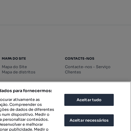
MAPA DO SITE
CONTACTE-NOS
Mapa do Site
Contacte-nos - Serviço
Mapa de distritos
Clientes
 dados para fornecermos:
rocurar ativamente as
Aceitar tudo
icação. Compreender os
ações de dados de diferentes
 num dispositivo. Medir o
a personalizar conteúdos.
Aceitar necessários
 Desenvolver e melhorar
ionar publicidade. Medir o