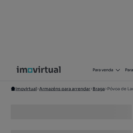
Para venda
Para
Imovirtual
Armazéns para arrendar
Braga
Póvoa de L