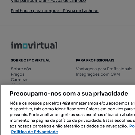
Villa para comprar - Póvoa de Lanhoso
Penthouse para comprar - Póvoa de Lanhoso
SOBRE O IMOVIRTUAL
PARA PROFISSIONAIS
Sobre nós
Vantagens para Profissionais
Preços
Integrações com CRM
Carreiras
Ajuda
Livro de Reclamações online
Preocupamo-nos com a sua privacidade
Regulamento dos Serviços
Digitais
Nós e os nossos parceiros
429
armazenamos e/ou acedemos a 
dispositivo, tais como identificadores únicos em cookies para 
pessoais. Pode aceitar ou gerir as suas escolhas clicando abaix
momento na página da política de privacidade. Estas escolhas s
SIGA-NOS:
aos nossos parceiros e não afetarão os dados de navegação.
Po
Política de Privacidade