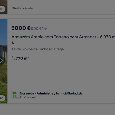
Oferta privada
/
10
3000 €
3,90 €/m²
Armazém Amplo com Terreno para Arrendar – 6.970 m
€
Taíde, Póvoa de Lanhoso, Braga
770 m²
Preço por metro quadrado
Norverde - Administração Imobiliária, Lda
Profissional
20