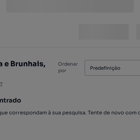
 e Brunhais,
Ordenar
Predefinição
por
?
ntrado
ue correspondam à sua pesquisa. Tente de novo com 