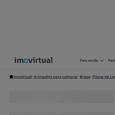
Para venda
Para
Imovirtual
Armazéns para comprar
Braga
Póvoa de La