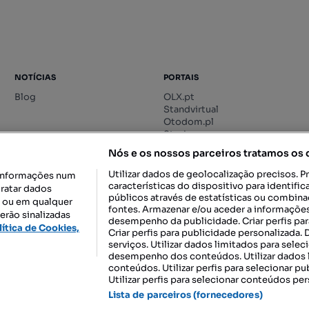
NOTÍCIAS
PORTAIS
Blog
OLX.pt
Standvirtual
Otodom.pl
Storia.ro
Nós e os nossos parceiros tratamos os
Utilizar dados de geolocalização precisos. P
informações num
características do dispositivo para identif
tratar dados
públicos através de estatísticas ou combin
o ou em qualquer
fontes. Armazenar e/ou aceder a informações
erão sinalizadas
desempenho da publicidade. Criar perfis par
DESCARREGAR NA:
lítica de Cookies,
Criar perfis para publicidade personalizada.
serviços. Utilizar dados limitados para selec
desempenho dos conteúdos. Utilizar dados l
conteúdos. Utilizar perfis para selecionar pu
Utilizar perfis para selecionar conteúdos per
gal, S.A.
TERMOS DE UTILIZAÇÃO
POLÍTICA DE PRIVACIDADE
CONF
Lista de parceiros (fornecedores)