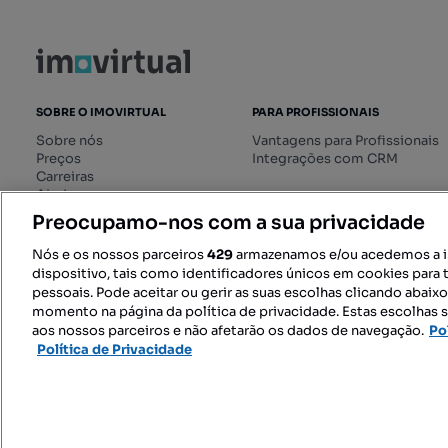
SOBRE O IMOVIRTUAL
PARA PROFISSIONAIS
Sobre nós
Vantagens para Profissionais
Preços
Integrações com CRM
Carreiras
Ajuda
Livro de Reclamações online
Preocupamo-nos com a sua privacidade
Regulamento dos Serviços
Digitais
Nós e os nossos parceiros
429
armazenamos e/ou acedemos a 
dispositivo, tais como identificadores únicos em cookies para 
pessoais. Pode aceitar ou gerir as suas escolhas clicando abaix
momento na página da política de privacidade. Estas escolhas s
SIGA-NOS:
aos nossos parceiros e não afetarão os dados de navegação.
Po
Política de Privacidade
© 2026 Imovirtual.com, OLX Portu