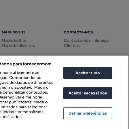
MAPA DO SITE
CONTACTE-NOS
Mapa do Site
Contacte-nos - Serviço
Mapa de distritos
Clientes
 dados para fornecermos:
rocurar ativamente as
Aceitar tudo
icação. Compreender os
ações de dados de diferentes
 num dispositivo. Medir o
a personalizar conteúdos.
Aceitar necessários
 Desenvolver e melhorar
ionar publicidade. Medir o
imitados para selecionar
blicidade personalizada.
Definir preferências
sonalizados.
IGURAÇÕES DE PRIVACIDADE