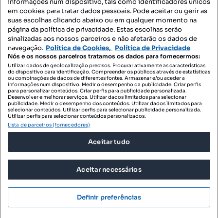
informações num dispositivo, tais como identificadores únicos
Mapa do Site
em cookies para tratar dados pessoais. Pode aceitar ou gerir as
suas escolhas clicando abaixo ou em qualquer momento na
página da política de privacidade. Estas escolhas serão
sinalizadas aos nossos parceiros e não afetarão os dados de
Contacte-nos
navegação.
Política de Cookies,
Política de Privacidade
Nós e os nossos parceiros tratamos os dados para fornecermos:
Utilizar dados de geolocalização precisos. Procurar ativamente as características
do dispositivo para identificação. Compreender os públicos através de estatísticas
SIGA-NOS:
ou combinações de dados de diferentes fontes. Armazenar e/ou aceder a
informações num dispositivo. Medir o desempenho da publicidade. Criar perfis
para personalizar conteúdos. Criar perfis para publicidade personalizada.
Desenvolver e melhorar serviços. Utilizar dados limitados para selecionar
publicidade. Medir o desempenho dos conteúdos. Utilizar dados limitados para
selecionar conteúdos. Utilizar perfis para selecionar publicidade personalizada.
DESCARREGAR NA:
Utilizar perfis para selecionar conteúdos personalizados.
Lista de parceiros (fornecedores)
Aceitar tudo
Aceitar necessários
© 2026 Imovirtual.com, OLX Portugal, S.A.
TERMOS DE UTILIZAÇÃO
Definir preferências
POLÍTICA DE PRIVACIDADE
CONFIGURAÇÕES DE PRIVACIDADE