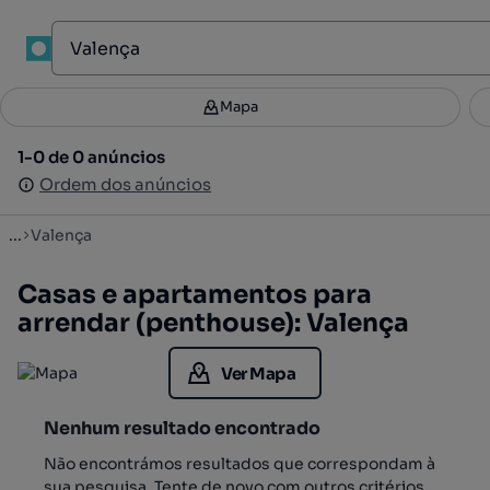
1
Mapa
Mapa
Filtros
Guardar pesquisa
3
1-0 de 0 anúncios
1-0 de 0 anúncios
Ordenar
Ordem dos anúncios
Ordem dos anúncios
...
Valença
Casas e apartamentos para
arrendar (penthouse): Valença
Ver Mapa
Nenhum resultado encontrado
Não encontrámos resultados que correspondam à
sua pesquisa. Tente de novo com outros critérios