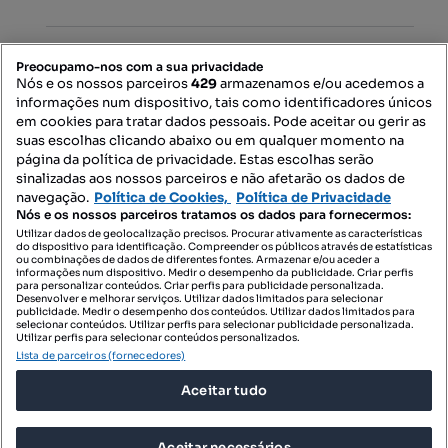
PORTAIS
Preocupamo-nos com a sua privacidade
Nós e os nossos parceiros
429
armazenamos e/ou acedemos a
informações num dispositivo, tais como identificadores únicos
Mapa do Site
em cookies para tratar dados pessoais. Pode aceitar ou gerir as
suas escolhas clicando abaixo ou em qualquer momento na
página da política de privacidade. Estas escolhas serão
sinalizadas aos nossos parceiros e não afetarão os dados de
Contacte-nos
navegação.
Política de Cookies,
Política de Privacidade
Nós e os nossos parceiros tratamos os dados para fornecermos:
Utilizar dados de geolocalização precisos. Procurar ativamente as características
do dispositivo para identificação. Compreender os públicos através de estatísticas
SIGA-NOS:
ou combinações de dados de diferentes fontes. Armazenar e/ou aceder a
informações num dispositivo. Medir o desempenho da publicidade. Criar perfis
para personalizar conteúdos. Criar perfis para publicidade personalizada.
Desenvolver e melhorar serviços. Utilizar dados limitados para selecionar
publicidade. Medir o desempenho dos conteúdos. Utilizar dados limitados para
selecionar conteúdos. Utilizar perfis para selecionar publicidade personalizada.
DESCARREGAR NA:
Utilizar perfis para selecionar conteúdos personalizados.
Lista de parceiros (fornecedores)
Aceitar tudo
Aceitar necessários