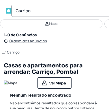
1
Mapa
Mapa
Filtros
Guardar pesquisa
2
1-0 de 0 anúncios
1-0 de 0 anúncios
Ordenar
Ordem dos anúncios
Ordem dos anúncios
...
Carriço
Casas e apartamentos para
arrendar: Carriço, Pombal
Ver Mapa
Nenhum resultado encontrado
Não encontrámos resultados que correspondam à
sua pesquisa. Tente de novo com outros critérios