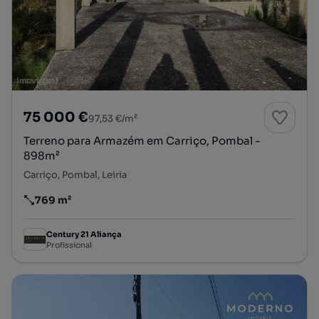
75 000 €
97,53 €/m²
Terreno para Armazém em Carriço, Pombal -
898m²
Carriço, Pombal, Leiria
769 m²
Preço por metro quadrado
Century 21 Aliança
Profissional