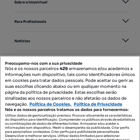
Sobre o Imovirtual
Para Profissionais
Notícias
PORTAIS
Preocupamo-nos com a sua privacidade
Nós e os nossos parceiros
429
armazenamos e/ou acedemos a
informações num dispositivo, tais como identificadores únicos
Mapa do Site
em cookies para tratar dados pessoais. Pode aceitar ou gerir as
suas escolhas clicando abaixo ou em qualquer momento na
página da política de privacidade. Estas escolhas serão
sinalizadas aos nossos parceiros e não afetarão os dados de
Contacte-nos
navegação.
Política de Cookies,
Política de Privacidade
Nós e os nossos parceiros tratamos os dados para fornecermos:
Utilizar dados de geolocalização precisos. Procurar ativamente as características
do dispositivo para identificação. Compreender os públicos através de estatísticas
SIGA-NOS:
ou combinações de dados de diferentes fontes. Armazenar e/ou aceder a
informações num dispositivo. Medir o desempenho da publicidade. Criar perfis
para personalizar conteúdos. Criar perfis para publicidade personalizada.
Desenvolver e melhorar serviços. Utilizar dados limitados para selecionar
publicidade. Medir o desempenho dos conteúdos. Utilizar dados limitados para