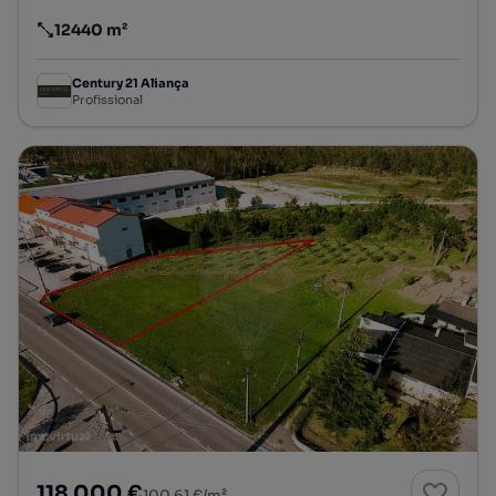
12440 m²
Preço por metro quadrado
Century 21 Aliança
Profissional
118 000 €
100,61 €/m²