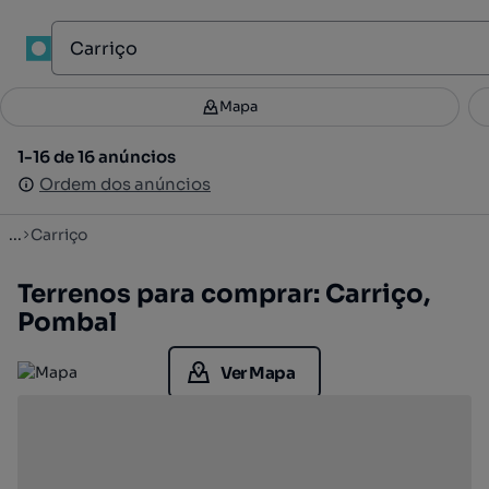
1
Mapa
Mapa
Filtros
Guardar pesquisa
2
1-16 de 16 anúncios
1-16 de 16 anúncios
Ordenar
Ordem dos anúncios
Ordem dos anúncios
...
Carriço
Terrenos para comprar: Carriço,
Pombal
Ver Mapa