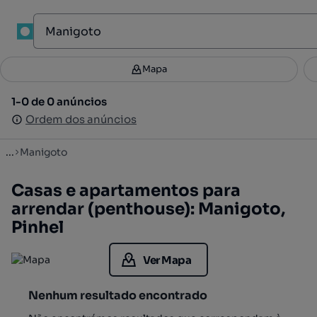
1
Mapa
Mapa
Filtros
Guardar pesquisa
3
1-0 de 0 anúncios
1-0 de 0 anúncios
Ordenar
Ordem dos anúncios
Ordem dos anúncios
...
Manigoto
Casas e apartamentos para
arrendar (penthouse): Manigoto,
Pinhel
Ver Mapa
Nenhum resultado encontrado