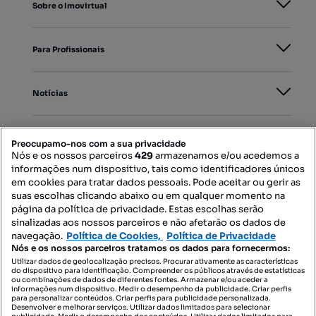
Sobre o Imovirtual
Para Profissionais
Notícias
PORTAIS
Preocupamo-nos com a sua privacidade
Nós e os nossos parceiros
429
armazenamos e/ou acedemos a
informações num dispositivo, tais como identificadores únicos
Mapa do Site
em cookies para tratar dados pessoais. Pode aceitar ou gerir as
suas escolhas clicando abaixo ou em qualquer momento na
página da política de privacidade. Estas escolhas serão
sinalizadas aos nossos parceiros e não afetarão os dados de
Contacte-nos
navegação.
Política de Cookies,
Política de Privacidade
Nós e os nossos parceiros tratamos os dados para fornecermos:
Utilizar dados de geolocalização precisos. Procurar ativamente as características
do dispositivo para identificação. Compreender os públicos através de estatísticas
SIGA-NOS:
ou combinações de dados de diferentes fontes. Armazenar e/ou aceder a
informações num dispositivo. Medir o desempenho da publicidade. Criar perfis
para personalizar conteúdos. Criar perfis para publicidade personalizada.
Desenvolver e melhorar serviços. Utilizar dados limitados para selecionar