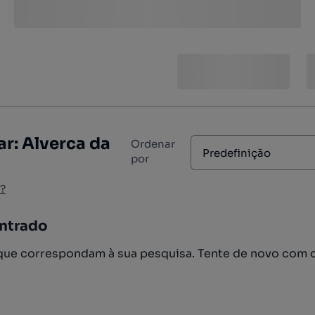
r: Alverca da
Ordenar
Predefinição
por
?
ntrado
ue correspondam à sua pesquisa. Tente de novo com 