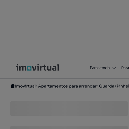
Para venda
Para
Imovirtual
Apartamentos para arrendar
Guarda
Pinhe