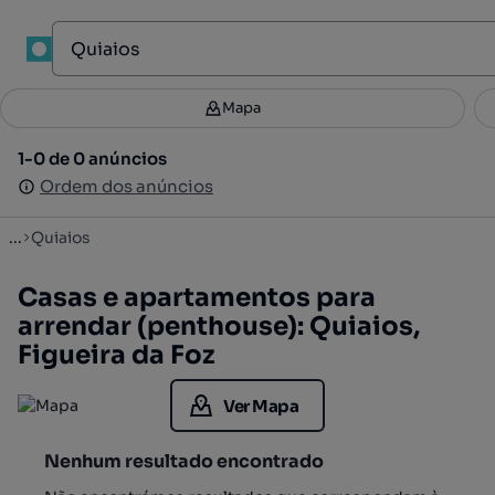
1
Mapa
Mapa
Filtros
Guardar pesquisa
3
1-0 de 0 anúncios
1-0 de 0 anúncios
Ordenar
Ordem dos anúncios
Ordem dos anúncios
...
Quiaios
Casas e apartamentos para
arrendar (penthouse): Quiaios,
Figueira da Foz
Ver Mapa
Nenhum resultado encontrado