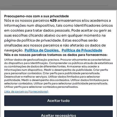
PORTAIS
Preocupamo-nos com a sua privacidade
Nós e os nossos parceiros
429
armazenamos e/ou acedemos a
informações num dispositivo, tais como identificadores únicos
Mapa do Site
em cookies para tratar dados pessoais. Pode aceitar ou gerir as
suas escolhas clicando abaixo ou em qualquer momento na
página da política de privacidade. Estas escolhas serão
sinalizadas aos nossos parceiros e não afetarão os dados de
Contacte-nos
navegação.
Política de Cookies,
Política de Privacidade
Nós e os nossos parceiros tratamos os dados para fornecermos:
Utilizar dados de geolocalização precisos. Procurar ativamente as características
do dispositivo para identificação. Compreender os públicos através de estatísticas
SIGA-NOS:
ou combinações de dados de diferentes fontes. Armazenar e/ou aceder a
informações num dispositivo. Medir o desempenho da publicidade. Criar perfis
para personalizar conteúdos. Criar perfis para publicidade personalizada.
Desenvolver e melhorar serviços. Utilizar dados limitados para selecionar
publicidade. Medir o desempenho dos conteúdos. Utilizar dados limitados para
selecionar conteúdos. Utilizar perfis para selecionar publicidade personalizada.
DESCARREGAR NA:
Utilizar perfis para selecionar conteúdos personalizados.
Lista de parceiros (fornecedores)
Aceitar tudo
Aceitar necessários
© 2026 Imovirtual.com, OLX Portugal, S.A.