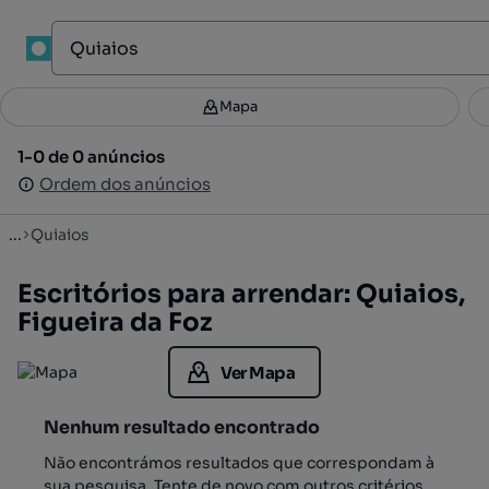
1
Mapa
Mapa
Filtros
Guardar pesquisa
4
1-0 de 0 anúncios
1-0 de 0 anúncios
Ordenar
Ordem dos anúncios
Ordem dos anúncios
...
Quiaios
Escritórios para arrendar: Quiaios,
Figueira da Foz
Ver Mapa
Nenhum resultado encontrado
Não encontrámos resultados que correspondam à
sua pesquisa. Tente de novo com outros critérios