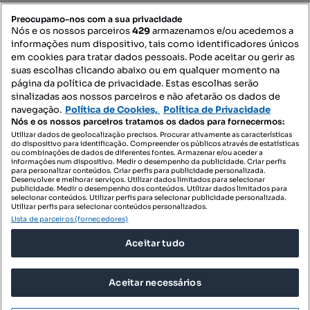
PORTAIS
Preocupamo-nos com a sua privacidade
Nós e os nossos parceiros
429
armazenamos e/ou acedemos a
informações num dispositivo, tais como identificadores únicos
Mapa do Site
em cookies para tratar dados pessoais. Pode aceitar ou gerir as
suas escolhas clicando abaixo ou em qualquer momento na
página da política de privacidade. Estas escolhas serão
sinalizadas aos nossos parceiros e não afetarão os dados de
Contacte-nos
navegação.
Política de Cookies,
Política de Privacidade
Nós e os nossos parceiros tratamos os dados para fornecermos:
Utilizar dados de geolocalização precisos. Procurar ativamente as características
do dispositivo para identificação. Compreender os públicos através de estatísticas
SIGA-NOS:
ou combinações de dados de diferentes fontes. Armazenar e/ou aceder a
informações num dispositivo. Medir o desempenho da publicidade. Criar perfis
para personalizar conteúdos. Criar perfis para publicidade personalizada.
Desenvolver e melhorar serviços. Utilizar dados limitados para selecionar
publicidade. Medir o desempenho dos conteúdos. Utilizar dados limitados para
selecionar conteúdos. Utilizar perfis para selecionar publicidade personalizada.
DESCARREGAR NA:
Utilizar perfis para selecionar conteúdos personalizados.
Lista de parceiros (fornecedores)
Aceitar tudo
Aceitar necessários
© 2026 Imovirtual.com, OLX Portugal, S.A.
TERMOS DE UTILIZAÇÃO