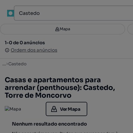
1
Mapa
Mapa
Filtros
Guardar pesquisa
3
1-0 de 0 anúncios
1-0 de 0 anúncios
Ordenar
Ordem dos anúncios
Ordem dos anúncios
...
Castedo
Casas e apartamentos para
arrendar (penthouse): Castedo,
Torre de Moncorvo
Ver Mapa
Nenhum resultado encontrado