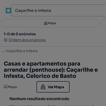
1
Mapa
Mapa
Filtros
Guardar pesquisa
3
1-0 de 0 anúncios
1-0 de 0 anúncios
Ordenar
Ordem dos anúncios
Ordem dos anúncios
...
Caçarilhe e Infesta
Casas e apartamentos para
arrendar (penthouse): Caçarilhe e
Infesta, Celorico de Basto
Ver Mapa
Nenhum resultado encontrado