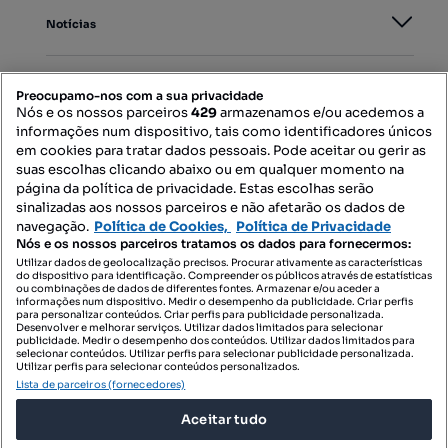
Notícias
PORTAIS
Preocupamo-nos com a sua privacidade
Nós e os nossos parceiros
429
armazenamos e/ou acedemos a
informações num dispositivo, tais como identificadores únicos
Mapa do Site
em cookies para tratar dados pessoais. Pode aceitar ou gerir as
suas escolhas clicando abaixo ou em qualquer momento na
página da política de privacidade. Estas escolhas serão
sinalizadas aos nossos parceiros e não afetarão os dados de
Contacte-nos
navegação.
Política de Cookies,
Política de Privacidade
Nós e os nossos parceiros tratamos os dados para fornecermos:
Utilizar dados de geolocalização precisos. Procurar ativamente as características
do dispositivo para identificação. Compreender os públicos através de estatísticas
SIGA-NOS:
ou combinações de dados de diferentes fontes. Armazenar e/ou aceder a
informações num dispositivo. Medir o desempenho da publicidade. Criar perfis
para personalizar conteúdos. Criar perfis para publicidade personalizada.
Desenvolver e melhorar serviços. Utilizar dados limitados para selecionar
publicidade. Medir o desempenho dos conteúdos. Utilizar dados limitados para
selecionar conteúdos. Utilizar perfis para selecionar publicidade personalizada.
DESCARREGAR NA:
Utilizar perfis para selecionar conteúdos personalizados.
Lista de parceiros (fornecedores)
Aceitar tudo