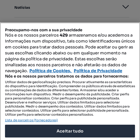
Notícias
PORTAIS
Preocupamo-nos com a sua privacidade
Nós e os nossos parceiros
429
armazenamos e/ou acedemos a
informações num dispositivo, tais como identificadores únicos
Mapa do Site
em cookies para tratar dados pessoais. Pode aceitar ou gerir as
suas escolhas clicando abaixo ou em qualquer momento na
página da política de privacidade. Estas escolhas serão
sinalizadas aos nossos parceiros e não afetarão os dados de
Contacte-nos
navegação.
Política de Cookies,
Política de Privacidade
Nós e os nossos parceiros tratamos os dados para fornecermos:
Utilizar dados de geolocalização precisos. Procurar ativamente as características
do dispositivo para identificação. Compreender os públicos através de estatísticas
SIGA-NOS:
ou combinações de dados de diferentes fontes. Armazenar e/ou aceder a
informações num dispositivo. Medir o desempenho da publicidade. Criar perfis
para personalizar conteúdos. Criar perfis para publicidade personalizada.
Desenvolver e melhorar serviços. Utilizar dados limitados para selecionar
publicidade. Medir o desempenho dos conteúdos. Utilizar dados limitados para
selecionar conteúdos. Utilizar perfis para selecionar publicidade personalizada.
DESCARREGAR NA:
Utilizar perfis para selecionar conteúdos personalizados.
Lista de parceiros (fornecedores)
Aceitar tudo