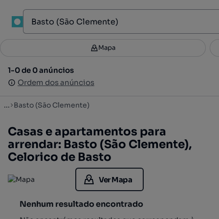
1
Mapa
Mapa
Filtros
Guardar pesquisa
2
1-0 de 0 anúncios
1-0 de 0 anúncios
Ordenar
Ordem dos anúncios
Ordem dos anúncios
...
Basto (São Clemente)
Casas e apartamentos para
arrendar: Basto (São Clemente),
Celorico de Basto
Ver Mapa
Nenhum resultado encontrado