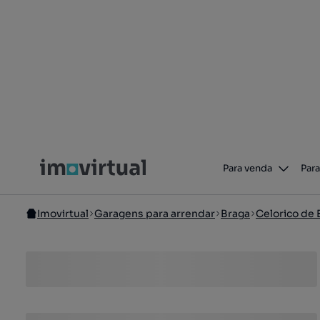
Para venda
Para
Imovirtual
Garagens para arrendar
Braga
Celorico de 