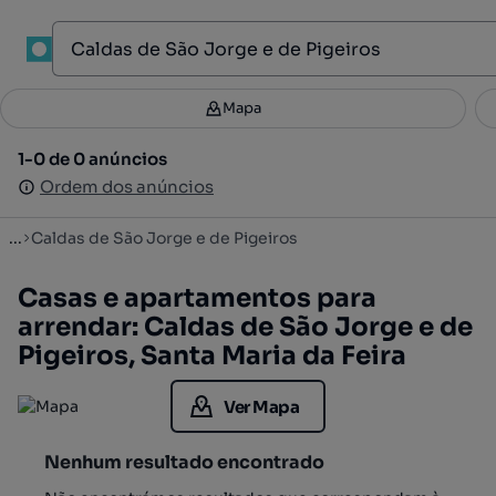
1
Mapa
Mapa
Filtros
Guardar pesquisa
2
1-0 de 0 anúncios
1-0 de 0 anúncios
Ordenar
Ordem dos anúncios
Ordem dos anúncios
...
Caldas de São Jorge e de Pigeiros
Casas e apartamentos para
arrendar: Caldas de São Jorge e de
Pigeiros, Santa Maria da Feira
Ver Mapa
Nenhum resultado encontrado