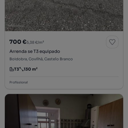
700 €
5,38 €/m²
Arrenda se T3 equipado
Boidobra, Covilhã, Castelo Branco
T3
130 m²
Tipologia
Preço por metro quadrado
Profissional