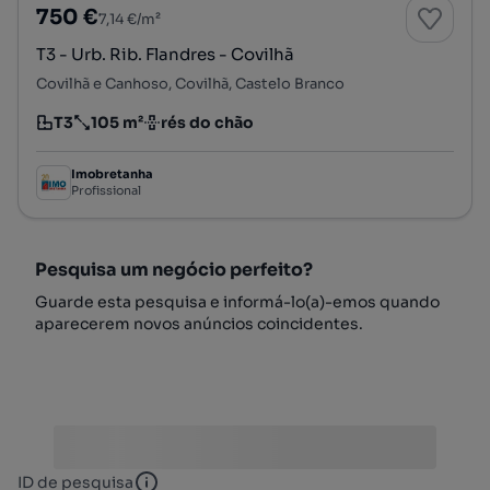
750 €
7,14 €/m²
T3 - Urb. Rib. Flandres - Covilhã
Covilhã e Canhoso, Covilhã, Castelo Branco
T3
105 m²
rés do chão
Tipologia
Preço por metro quadrado
Andar
Imobretanha
Profissional
Pesquisa um negócio perfeito?
Guarde esta pesquisa e informá-lo(a)-emos quando
aparecerem novos anúncios coincidentes.
ID de pesquisa
ID de pesquisa