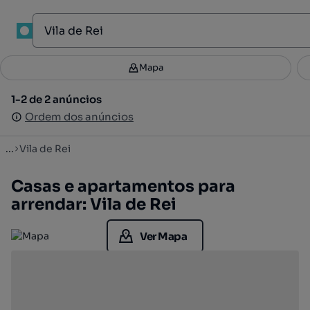
1
Mapa
Mapa
Filtros
Guardar pesquisa
2
1-2 de 2 anúncios
1-2 de 2 anúncios
Ordenar
Ordem dos anúncios
Ordem dos anúncios
...
Vila de Rei
Casas e apartamentos para
arrendar: Vila de Rei
Ver Mapa