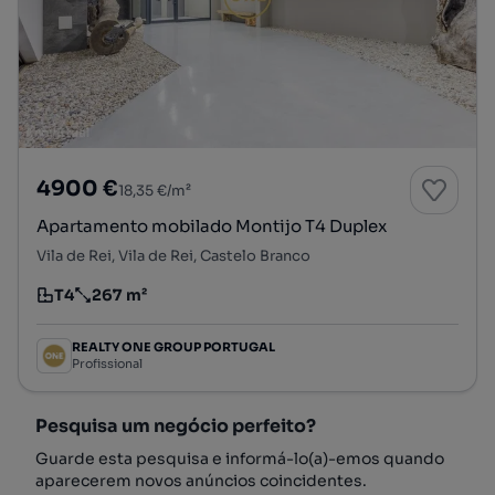
4900 €
18,35 €/m²
Apartamento mobilado Montijo T4 Duplex
Vila de Rei, Vila de Rei, Castelo Branco
T4
267 m²
Tipologia
Preço por metro quadrado
REALTY ONE GROUP PORTUGAL
Profissional
Pesquisa um negócio perfeito?
Guarde esta pesquisa e informá-lo(a)-emos quando
aparecerem novos anúncios coincidentes.