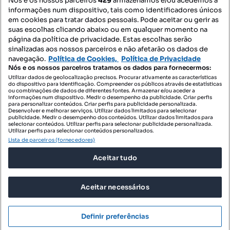
Nós e os nossos parceiros
429
armazenamos e/ou acedemos a
informações num dispositivo, tais como identificadores únicos
Mapa do Site
em cookies para tratar dados pessoais. Pode aceitar ou gerir as
suas escolhas clicando abaixo ou em qualquer momento na
página da política de privacidade. Estas escolhas serão
sinalizadas aos nossos parceiros e não afetarão os dados de
Contacte-nos
navegação.
Política de Cookies,
Política de Privacidade
Nós e os nossos parceiros tratamos os dados para fornecermos:
Utilizar dados de geolocalização precisos. Procurar ativamente as características
do dispositivo para identificação. Compreender os públicos através de estatísticas
SIGA-NOS:
ou combinações de dados de diferentes fontes. Armazenar e/ou aceder a
informações num dispositivo. Medir o desempenho da publicidade. Criar perfis
para personalizar conteúdos. Criar perfis para publicidade personalizada.
Desenvolver e melhorar serviços. Utilizar dados limitados para selecionar
publicidade. Medir o desempenho dos conteúdos. Utilizar dados limitados para
selecionar conteúdos. Utilizar perfis para selecionar publicidade personalizada.
DESCARREGAR NA:
Utilizar perfis para selecionar conteúdos personalizados.
Lista de parceiros (fornecedores)
Aceitar tudo
Aceitar necessários
© 2026 Imovirtual.com, OLX Portugal, S.A.
TERMOS DE UTILIZAÇÃO
Definir preferências
POLÍTICA DE PRIVACIDADE
CONFIGURAÇÕES DE PRIVACIDADE