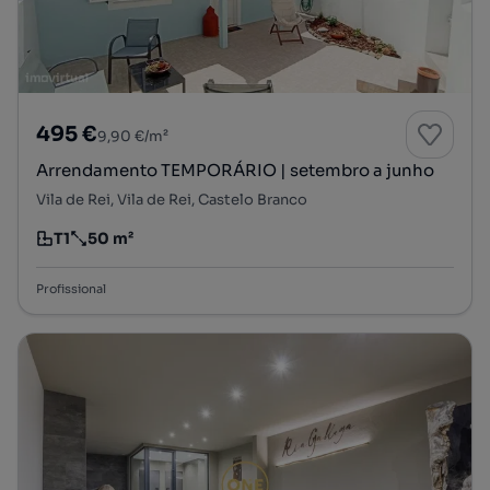
495 €
9,90 €/m²
Arrendamento TEMPORÁRIO | setembro a junho
Vila de Rei, Vila de Rei, Castelo Branco
T1
50 m²
Tipologia
Preço por metro quadrado
Profissional