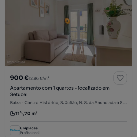
900 €
12,86 €/m²
Apartamento com 1 quartos - localizado em
Setubal
Baixa - Centro Histórico, S. Julião, N. S. da Anunciada e S. Maria da Graça, Setúbal, Setúbal
T1
70 m²
Tipologia
Preço por metro quadrado
Uniplaces
Profissional