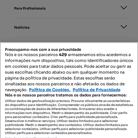
Para Profissionais
Notícias
PORTAIS
Preocupamo-nos com a sua privacidade
Nós e os nossos parceiros
429
armazenamos e/ou acedemos a
informações num dispositivo, tais como identificadores únicos
Mapa do Site
em cookies para tratar dados pessoais. Pode aceitar ou gerir as
suas escolhas clicando abaixo ou em qualquer momento na
página da política de privacidade. Estas escolhas serão
sinalizadas aos nossos parceiros e não afetarão os dados de
Contacte-nos
navegação.
Política de Cookies,
Política de Privacidade
Nós e os nossos parceiros tratamos os dados para fornecermos:
Utilizar dados de geolocalização precisos. Procurar ativamente as características
do dispositivo para identificação. Compreender os públicos através de estatísticas
SIGA-NOS:
ou combinações de dados de diferentes fontes. Armazenar e/ou aceder a
informações num dispositivo. Medir o desempenho da publicidade. Criar perfis
para personalizar conteúdos. Criar perfis para publicidade personalizada.
Desenvolver e melhorar serviços. Utilizar dados limitados para selecionar
publicidade. Medir o desempenho dos conteúdos. Utilizar dados limitados para
selecionar conteúdos. Utilizar perfis para selecionar publicidade personalizada.
DESCARREGAR NA:
Utilizar perfis para selecionar conteúdos personalizados.