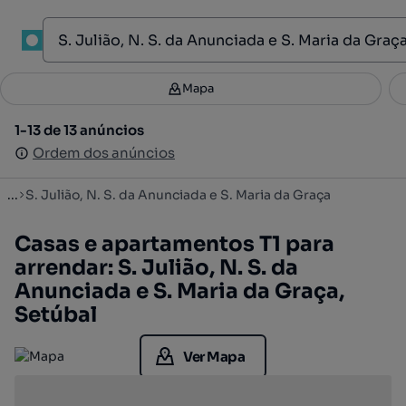
1
Mapa
Mapa
Filtros
Guardar pesquisa
3
1-13 de 13 anúncios
1-13 de 13 anúncios
Ordenar
Ordem dos anúncios
Ordem dos anúncios
...
S. Julião, N. S. da Anunciada e S. Maria da Graça
Casas e apartamentos T1 para
arrendar: S. Julião, N. S. da
Anunciada e S. Maria da Graça,
Setúbal
Ver Mapa