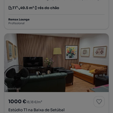
T1
49.5 m²
rés do chão
Tipologia
Preço por metro quadrado
Andar
Remax Lounge
Profissional
1000 €
18,18 €/m²
Estúdio T1 na Baixa de Setúbal