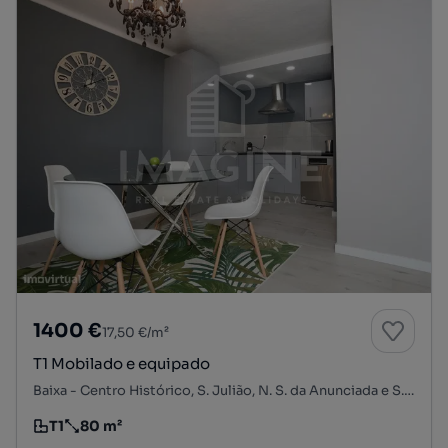
1400 €
17,50 €/m²
T1 Mobilado e equipado
Baixa - Centro Histórico, S. Julião, N. S. da Anunciada e S. Maria da Graça, Setúbal, Setúbal
T1
80 m²
Tipologia
Preço por metro quadrado