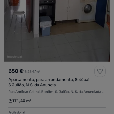
650 €
16,25 €/m²
Apartamento, para arrendamento, Setúbal -
S.Julião, N.S. da Anuncia...
Rua Amílcar Cabral, Bonfim, S. Julião, N. S. da Anunciada e S. Maria da Graça, Setúbal, Setúbal
T1
40 m²
Tipologia
Preço por metro quadrado
Profissional