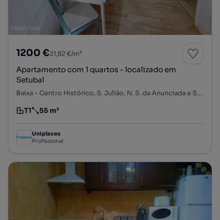
1200 €
21,82 €/m²
Apartamento com 1 quartos - localizado em
Setubal
Baixa - Centro Histórico, S. Julião, N. S. da Anunciada e S. Maria da Graça, Setúbal, Setúbal
T1
55 m²
Tipologia
Preço por metro quadrado
Uniplaces
Profissional