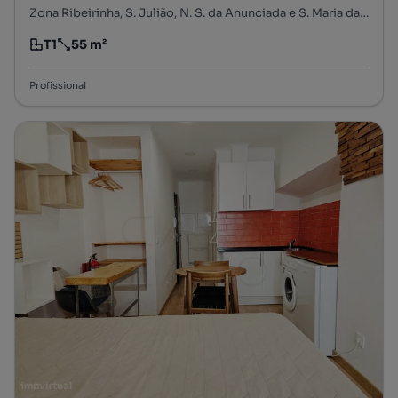
Zona Ribeirinha, S. Julião, N. S. da Anunciada e S. Maria da Graça, Setúbal, Setúbal
T1
55 m²
Tipologia
Preço por metro quadrado
Profissional