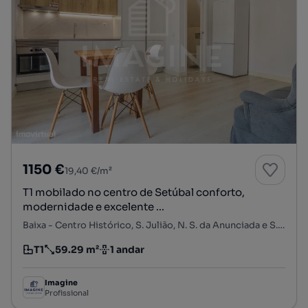
1150 €
19,40 €/m²
T1 mobilado no centro de Setúbal conforto,
modernidade e excelente ...
Baixa - Centro Histórico, S. Julião, N. S. da Anunciada e S. Maria da Graça, Setúbal, Setúbal
T1
59.29 m²
1 andar
Tipologia
Preço por metro quadrado
Andar
Imagine
Profissional