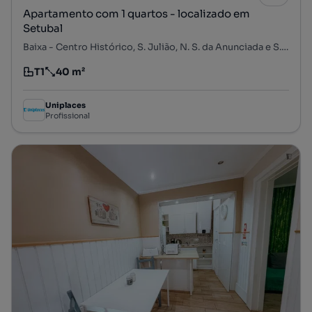
Apartamento com 1 quartos - localizado em
Setubal
Baixa - Centro Histórico, S. Julião, N. S. da Anunciada e S. Maria da Graça, Setúbal, Setúbal
T1
40 m²
Tipologia
Preço por metro quadrado
Uniplaces
Profissional