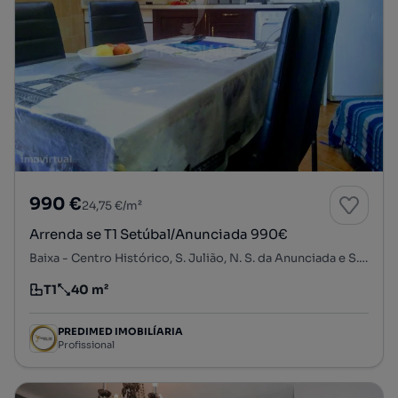
990 €
24,75 €/m²
Arrenda se T1 Setúbal/Anunciada 990€
Baixa - Centro Histórico, S. Julião, N. S. da Anunciada e S. Maria da Graça, Setúbal, Setúbal
T1
40 m²
Tipologia
Preço por metro quadrado
PREDIMED IMOBILÍARIA
Profissional