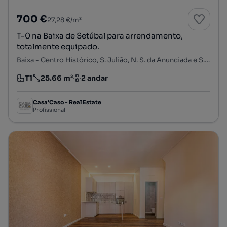
700 €
27,28 €/m²
T-0 na Baixa de Setúbal para arrendamento,
totalmente equipado.
Baixa - Centro Histórico, S. Julião, N. S. da Anunciada e S. Maria da Graça, Setúbal, Setúbal
T1
25.66 m²
2 andar
Tipologia
Preço por metro quadrado
Andar
Casa'Caso - Real Estate
Profissional