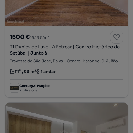
1500 €
16,13 €/m²
T1 Duplex de Luxo | A Estrear | Centro Histórico de
Setúbal | Junto à
Travessa de São José, Baixa - Centro Histórico, S. Julião, N. S. da Anunciada e S. Maria da Graça, Setúbal, Setúbal
T1
93 m²
1 andar
Tipologia
Preço por metro quadrado
Andar
Century21 Nações
Profissional