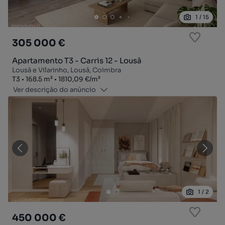
1
/
15
305 000 €
Apartamento T3 - Carris 12 - Lousã
Lousã e Vilarinho, Lousã, Coimbra
Tipologia
Zona
Preço por metro quadrado
T3
168.5
m²
1810,09 €
/
m²
Ver descrição do anúncio
1
/
2
450 000 €