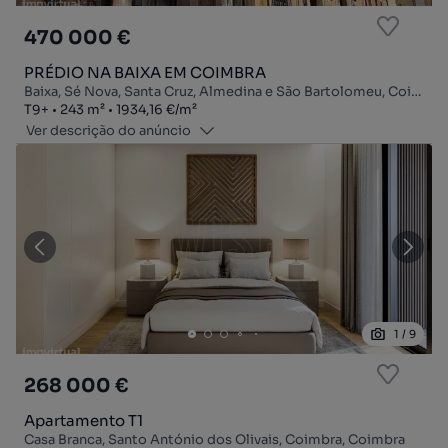
470 000 €
PRÉDIO NA BAIXA EM COIMBRA
Baixa, Sé Nova, Santa Cruz, Almedina e São Bartolomeu, Coimbra, Coimbra
Tipologia
Zona
Preço por metro quadrado
T9+
243
m²
1934,16 €
/
m²
Ver descrição do anúncio
1
/
9
268 000 €
Apartamento T1
Casa Branca, Santo António dos Olivais, Coimbra, Coimbra