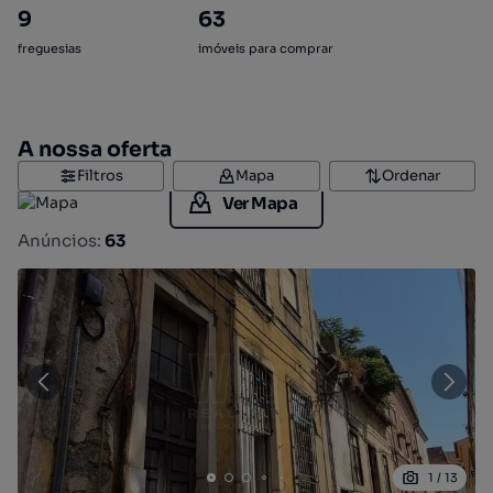
9
63
freguesias
imóveis para comprar
A nossa oferta
Filtros
Mapa
Ordenar
Ver Mapa
Anúncios:
63
1
/
13