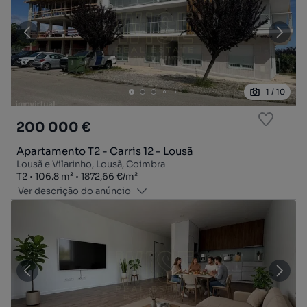
1
/
10
200 000 €
Apartamento T2 - Carris 12 - Lousã
Lousã e Vilarinho, Lousã, Coimbra
Tipologia
Zona
Preço por metro quadrado
T2
106.8
m²
1872,66 €
/
m²
Ver descrição do anúncio