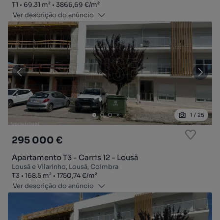
Tipologia
Zona
Preço por metro quadrado
T1
69.31
m²
3866,69 €
/
m²
Ver descrição do anúncio
1
/
25
295 000 €
Apartamento T3 - Carris 12 - Lousã
Lousã e Vilarinho, Lousã, Coimbra
Tipologia
Zona
Preço por metro quadrado
T3
168.5
m²
1750,74 €
/
m²
Ver descrição do anúncio