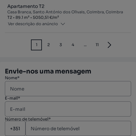
Apartamento T2
Casa Branca, Santo António dos Olivais, Coimbra, Coimbra
Tipologia
Zona
Preço por metro quadrado
T2
89.1
m²
5050,51 €
/
m²
Ver descrição do anúncio
1
2
3
4
...
11
Envie-nos uma mensagem
Nome*
E-mail*
Número de telemóvel*