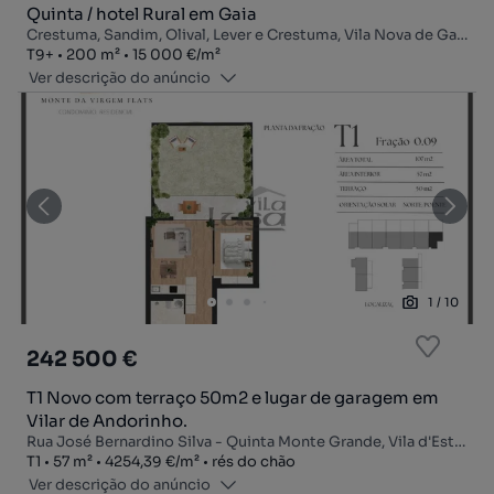
Quinta / hotel Rural em Gaia
Crestuma, Sandim, Olival, Lever e Crestuma, Vila Nova de Gaia, Porto
Tipologia
Zona
Preço por metro quadrado
T9+
200
m²
15 000 €
/
m²
Ver descrição do anúncio
1
/
10
242 500 €
T1 Novo com terraço 50m2 e lugar de garagem em
Vilar de Andorinho.
Rua José Bernardino Silva - Quinta Monte Grande, Vila d'Este - Monte da Virgem, Vilar de Andorinho, Vila Nova de Gaia, Porto
Tipologia
Zona
Preço por metro quadrado
Andar
T1
57
m²
4254,39 €
/
m²
rés do chão
Ver descrição do anúncio