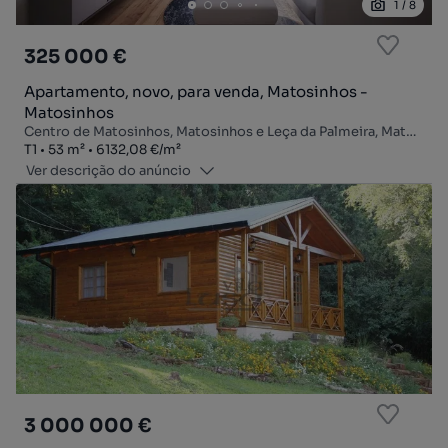
1
/
8
325 000 €
Apartamento, novo, para venda, Matosinhos -
Matosinhos
Centro de Matosinhos, Matosinhos e Leça da Palmeira, Matosinhos, Porto
Tipologia
Zona
Preço por metro quadrado
T1
53
m²
6132,08 €
/
m²
Ver descrição do anúncio
3 000 000 €