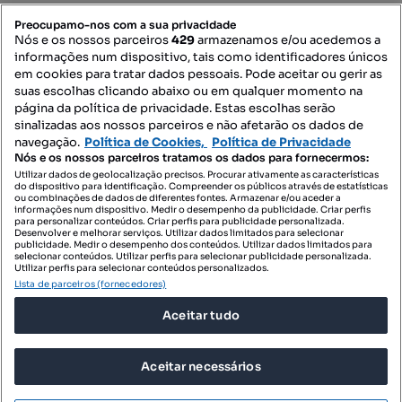
PORTAIS
Preocupamo-nos com a sua privacidade
Nós e os nossos parceiros
429
armazenamos e/ou acedemos a
informações num dispositivo, tais como identificadores únicos
Mapa do Site
em cookies para tratar dados pessoais. Pode aceitar ou gerir as
suas escolhas clicando abaixo ou em qualquer momento na
página da política de privacidade. Estas escolhas serão
sinalizadas aos nossos parceiros e não afetarão os dados de
Contacte-nos
navegação.
Política de Cookies,
Política de Privacidade
Nós e os nossos parceiros tratamos os dados para fornecermos:
Utilizar dados de geolocalização precisos. Procurar ativamente as características
do dispositivo para identificação. Compreender os públicos através de estatísticas
SIGA-NOS:
ou combinações de dados de diferentes fontes. Armazenar e/ou aceder a
informações num dispositivo. Medir o desempenho da publicidade. Criar perfis
para personalizar conteúdos. Criar perfis para publicidade personalizada.
Desenvolver e melhorar serviços. Utilizar dados limitados para selecionar
publicidade. Medir o desempenho dos conteúdos. Utilizar dados limitados para
selecionar conteúdos. Utilizar perfis para selecionar publicidade personalizada.
DESCARREGAR NA:
Utilizar perfis para selecionar conteúdos personalizados.
Lista de parceiros (fornecedores)
Aceitar tudo
Aceitar necessários
© 2026 Imovirtual.com, OLX Portugal, S.A.
TERMOS DE UTILIZAÇÃO