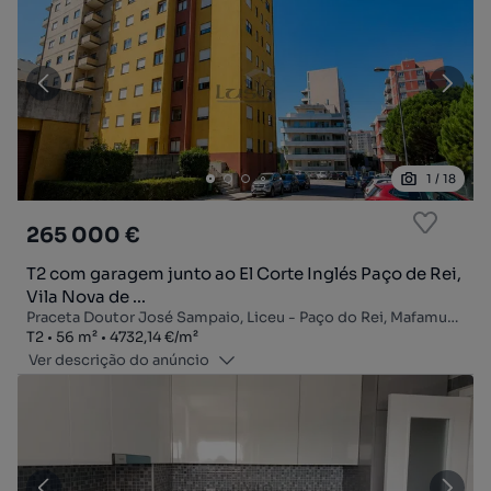
1
/
18
265 000 €
T2 com garagem junto ao El Corte Inglés Paço de Rei,
Vila Nova de ...
Praceta Doutor José Sampaio, Liceu - Paço do Rei, Mafamude e Vilar do Paraíso, Vila Nova de Gaia, Porto
Tipologia
Zona
Preço por metro quadrado
T2
56
m²
4732,14 €
/
m²
Ver descrição do anúncio