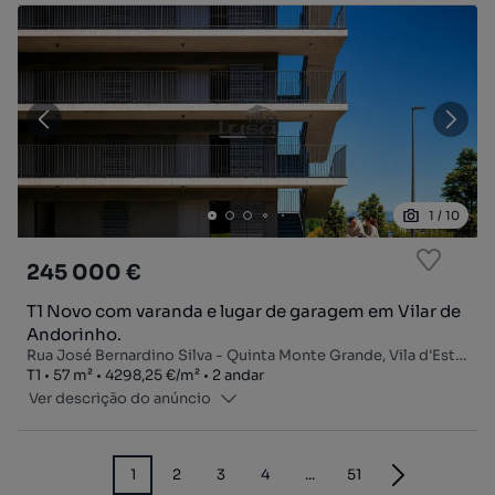
1
/
10
245 000 €
T1 Novo com varanda e lugar de garagem em Vilar de
Andorinho.
Rua José Bernardino Silva - Quinta Monte Grande, Vila d'Este - Monte da Virgem, Vilar de Andorinho, Vila Nova de Gaia, Porto
Tipologia
Zona
Preço por metro quadrado
Andar
T1
57
m²
4298,25 €
/
m²
2 andar
Ver descrição do anúncio
1
2
3
4
...
51