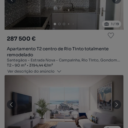
1
/
19
287 500 €
Apartamento T2 centro de Rio Tinto totalmente
remodelado
Santegãos - Estrada Nova - Campainha, Rio Tinto, Gondomar, Porto
Tipologia
Zona
Preço por metro quadrado
T2
90
m²
3194,44 €
/
m²
Ver descrição do anúncio