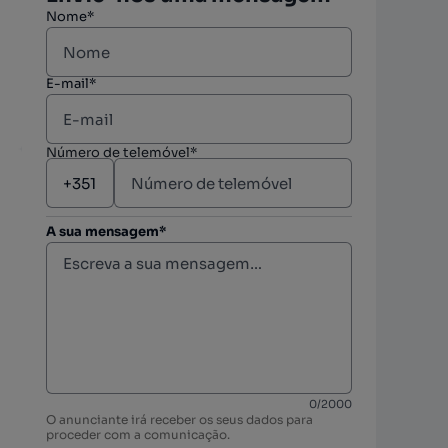
Nome*
E-mail*
Número de telemóvel*
A sua mensagem*
berto
berto
0
/
2000
O anunciante irá receber os seus dados para
berto
proceder com a comunicação.