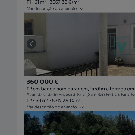
Tipologia
Zona
Preço por metro quadrado
T1
61
m²
3557,38 €
/
m²
Ver descrição do anúncio
360 000 €
T2 em banda com garagem, jardim e terraço em
Avenida Cidade Hayward, Faro (Sé e São Pedro), Faro, F
Tipologia
Zona
Preço por metro quadrado
T2
69
m²
5217,39 €
/
m²
Ver descrição do anúncio