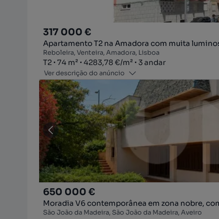
317 000 €
Apartamento T2 na Amadora com muita lumino
Reboleira, Venteira, Amadora, Lisboa
Tipologia
Zona
Preço por metro quadrado
Andar
T2
74
m²
4283,78 €
/
m²
3 andar
Ver descrição do anúncio
650 000 €
Moradia V6 contemporânea em zona nobre, com
São João da Madeira, São João da Madeira, Aveiro