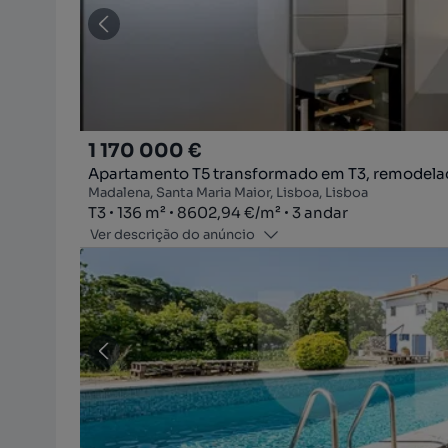
1 170 000 €
Apartamento T5 transformado em T3, remodelado
Madalena, Santa Maria Maior, Lisboa, Lisboa
Tipologia
Zona
Preço por metro quadrado
Andar
T3
136
m²
8602,94 €
/
m²
3 andar
Ver descrição do anúncio