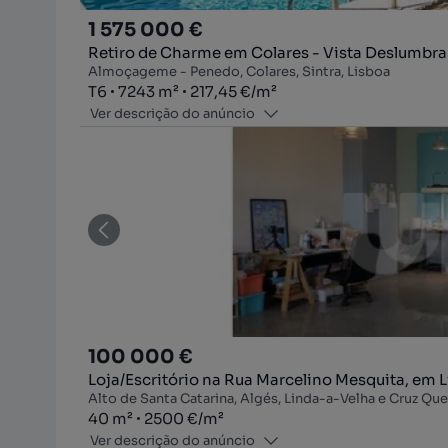
1 575 000 €
Retiro de Charme em Colares - Vista Deslumbran
Almoçageme - Penedo, Colares, Sintra, Lisboa
Tipologia
Zona
Preço por metro quadrado
T6
7243
m²
217,45 €
/
m²
Ver descrição do anúncio
100 000 €
Loja/Escritório na Rua Marcelino Mesquita, em 
Alto de Santa Catarina, Algés, Linda-a-Velha e Cruz Qu
Zona
Preço por metro quadrado
40
m²
2500 €
/
m²
Ver descrição do anúncio