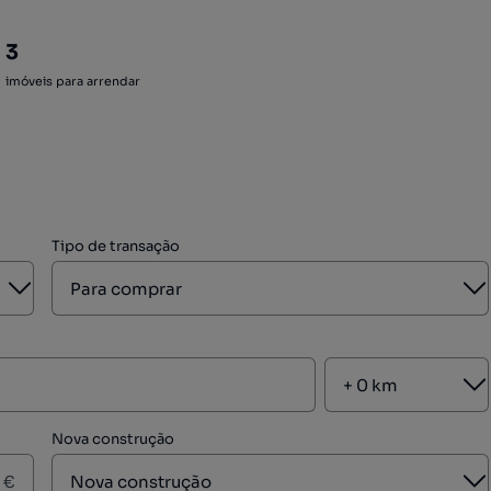
3
imóveis para arrendar
Tipo de transação
Aberto
A
A
Nova construção
A
€