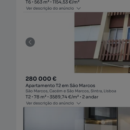
Tipologia
Zona
Preço por metro quadrado
T6
563
m²
1154,53 €
/
m²
Ver descrição do anúncio
280 000 €
Apartamento T2 em São Marcos
São Marcos, Cacém e São Marcos, Sintra, Lisboa
Tipologia
Zona
Preço por metro quadrado
Andar
T2
78
m²
3589,74 €
/
m²
2 andar
Ver descrição do anúncio