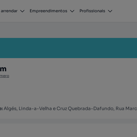
 arrendar
Empreendimentos
Profissionais
am
úmero
e:
Algés, Linda-a-Velha e Cruz Quebrada-Dafundo, Rua Marcel