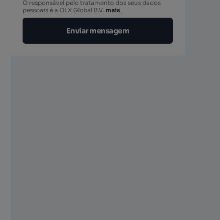
O responsável pelo tratamento dos seus dados
pessoais é a OLX Global B.V.
mais
Enviar mensagem