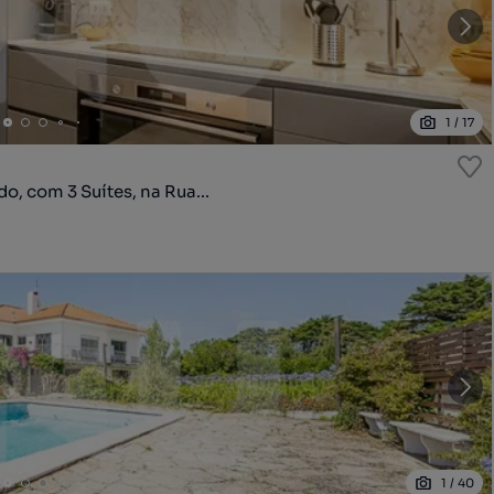
1
/
17
, com 3 Suítes, na Rua...
1
/
40