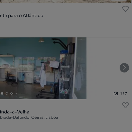
te para o Atlântico
1
/
7
Linda-a-Velha
ebrada-Dafundo, Oeiras, Lisboa