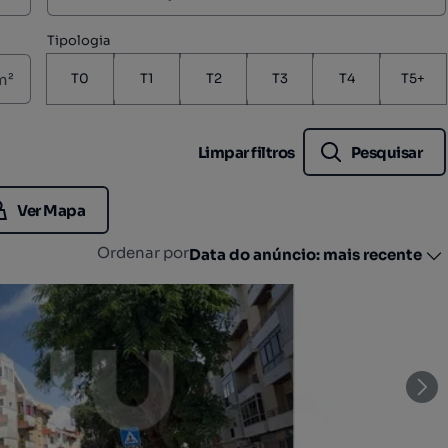
Tipologia
m²
T0
T1
T2
T3
T4
T5+
Limpar filtros
Pesquisar
Ver Mapa
Ordenar por
Data do anúncio: mais recente