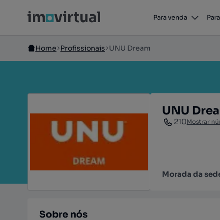
Para venda
Para
Home
Profissionais
UNU Dream
UNU Dre
210
Mostrar n
Morada da sed
Sobre nós