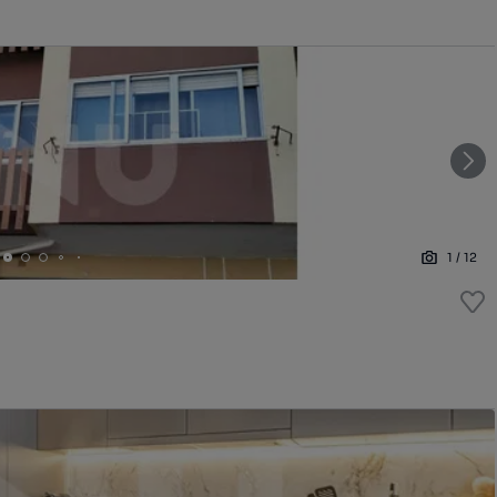
1
/
12