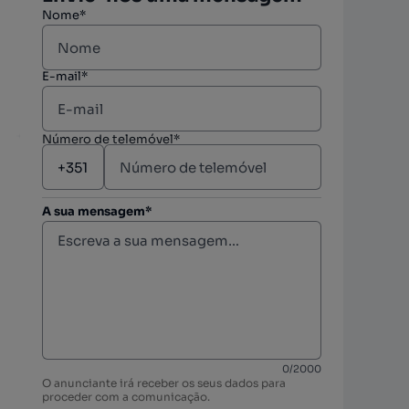
Nome*
E-mail*
Número de telemóvel*
A sua mensagem*
berto
berto
0
/
2000
O anunciante irá receber os seus dados para
berto
proceder com a comunicação.