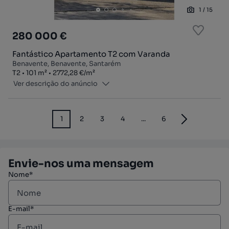
1
/
15
280 000 €
Fantástico Apartamento T2 com Varanda
Benavente, Benavente, Santarém
Tipologia
Zona
Preço por metro quadrado
T2
101
m²
2772,28 €
/
m²
Ver descrição do anúncio
1
2
3
4
...
6
Envie-nos uma mensagem
Nome*
E-mail*