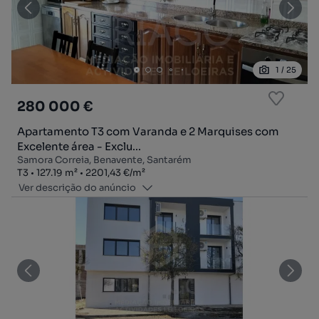
1
/
25
280 000 €
Apartamento T3 com Varanda e 2 Marquises com
Excelente área - Exclu...
Samora Correia, Benavente, Santarém
Tipologia
Zona
Preço por metro quadrado
T3
127.19
m²
2201,43 €
/
m²
Ver descrição do anúncio