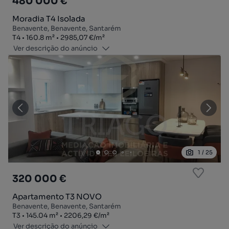
480 000 €
Moradia T4 Isolada
Benavente, Benavente, Santarém
Tipologia
Zona
Preço por metro quadrado
T4
160.8
m²
2985,07 €
/
m²
Ver descrição do anúncio
1
/
25
320 000 €
Apartamento T3 NOVO
Benavente, Benavente, Santarém
Tipologia
Zona
Preço por metro quadrado
T3
145.04
m²
2206,29 €
/
m²
Ver descrição do anúncio