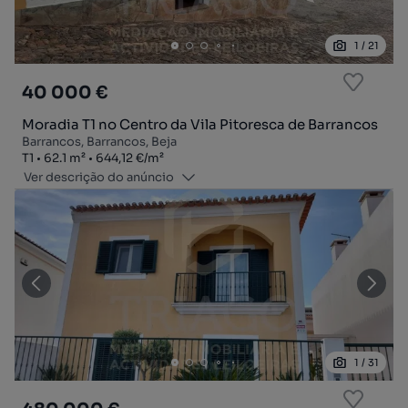
1
/
21
40 000 €
Moradia T1 no Centro da Vila Pitoresca de Barrancos
Barrancos, Barrancos, Beja
Tipologia
Zona
Preço por metro quadrado
T1
62.1
m²
644,12 €
/
m²
Ver descrição do anúncio
1
/
31