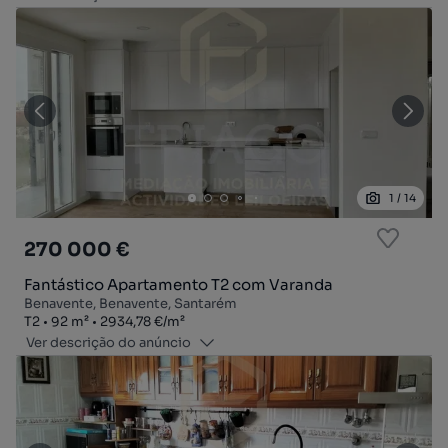
1
/
14
270 000 €
Fantástico Apartamento T2 com Varanda
Benavente, Benavente, Santarém
Tipologia
Zona
Preço por metro quadrado
T2
92
m²
2934,78 €
/
m²
Ver descrição do anúncio