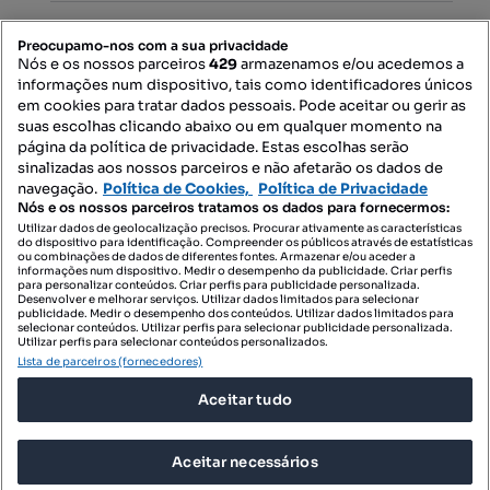
PORTAIS
Preocupamo-nos com a sua privacidade
Nós e os nossos parceiros
429
armazenamos e/ou acedemos a
informações num dispositivo, tais como identificadores únicos
Mapa do Site
em cookies para tratar dados pessoais. Pode aceitar ou gerir as
suas escolhas clicando abaixo ou em qualquer momento na
página da política de privacidade. Estas escolhas serão
sinalizadas aos nossos parceiros e não afetarão os dados de
Contacte-nos
navegação.
Política de Cookies,
Política de Privacidade
Nós e os nossos parceiros tratamos os dados para fornecermos:
Utilizar dados de geolocalização precisos. Procurar ativamente as características
do dispositivo para identificação. Compreender os públicos através de estatísticas
SIGA-NOS:
ou combinações de dados de diferentes fontes. Armazenar e/ou aceder a
informações num dispositivo. Medir o desempenho da publicidade. Criar perfis
para personalizar conteúdos. Criar perfis para publicidade personalizada.
Desenvolver e melhorar serviços. Utilizar dados limitados para selecionar
publicidade. Medir o desempenho dos conteúdos. Utilizar dados limitados para
selecionar conteúdos. Utilizar perfis para selecionar publicidade personalizada.
DESCARREGAR NA:
Utilizar perfis para selecionar conteúdos personalizados.
Lista de parceiros (fornecedores)
Aceitar tudo
Aceitar necessários
© 2026 Imovirtual.com, OLX Portugal, S.A.