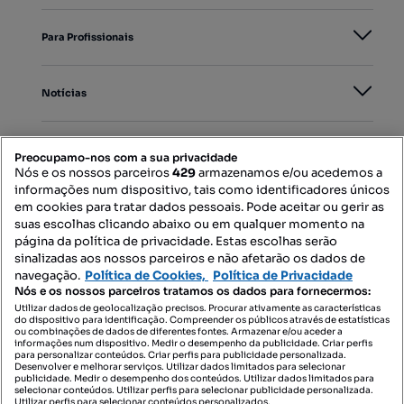
Para Profissionais
Notícias
PORTAIS
Preocupamo-nos com a sua privacidade
Nós e os nossos parceiros
429
armazenamos e/ou acedemos a
informações num dispositivo, tais como identificadores únicos
Mapa do Site
em cookies para tratar dados pessoais. Pode aceitar ou gerir as
suas escolhas clicando abaixo ou em qualquer momento na
página da política de privacidade. Estas escolhas serão
sinalizadas aos nossos parceiros e não afetarão os dados de
Contacte-nos
navegação.
Política de Cookies,
Política de Privacidade
Nós e os nossos parceiros tratamos os dados para fornecermos:
Utilizar dados de geolocalização precisos. Procurar ativamente as características
do dispositivo para identificação. Compreender os públicos através de estatísticas
SIGA-NOS:
ou combinações de dados de diferentes fontes. Armazenar e/ou aceder a
informações num dispositivo. Medir o desempenho da publicidade. Criar perfis
para personalizar conteúdos. Criar perfis para publicidade personalizada.
Desenvolver e melhorar serviços. Utilizar dados limitados para selecionar
publicidade. Medir o desempenho dos conteúdos. Utilizar dados limitados para
selecionar conteúdos. Utilizar perfis para selecionar publicidade personalizada.
DESCARREGAR NA:
Utilizar perfis para selecionar conteúdos personalizados.