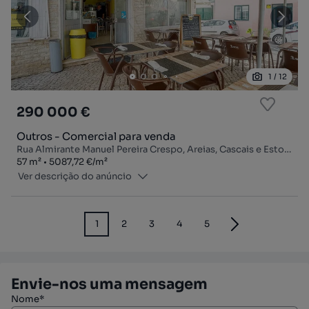
1
/
12
290 000 €
Outros - Comercial para venda
Rua Almirante Manuel Pereira Crespo, Areias, Cascais e Estoril, Cascais, Lisboa
Zona
Preço por metro quadrado
57
m²
5087,72 €
/
m²
Ver descrição do anúncio
1
2
3
4
5
Envie-nos uma mensagem
Nome*