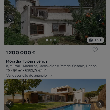
1
/
50
1 200 000 €
Moradia T5 para venda
b, Murtal - Madorna, Carcavelos e Parede, Cascais, Lisboa
Tipologia
Zona
Preço por metro quadrado
T5
191
m²
6282,72 €
/
m²
Ver descrição do anúncio