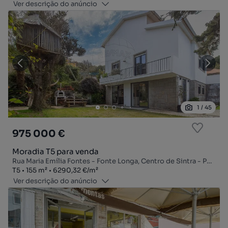
Ver descrição do anúncio
1
/
45
975 000 €
Moradia T5 para venda
Rua Maria Emília Fontes - Fonte Longa, Centro de Sintra - Portela de Sintra, S. Maria, S. Miguel, S. Martinho e S. Pedro de Penaferrim, Sintra, Lisboa
Tipologia
Zona
Preço por metro quadrado
T5
155
m²
6290,32 €
/
m²
Ver descrição do anúncio