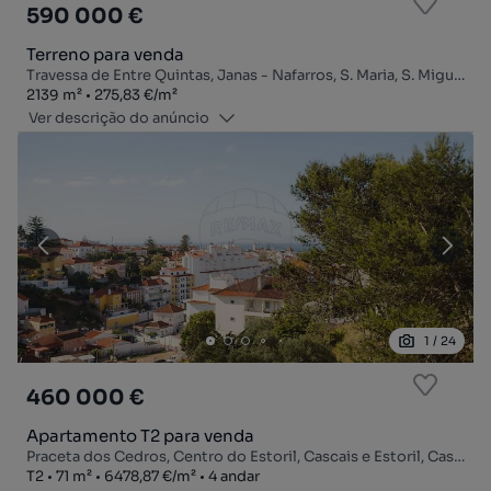
590 000 €
Terreno para venda
Travessa de Entre Quintas, Janas - Nafarros, S. Maria, S. Miguel, S. Martinho e S. Pedro de Penaferrim, Sintra, Lisboa
Zona
Preço por metro quadrado
2139
m²
275,83 €
/
m²
Ver descrição do anúncio
1
/
24
460 000 €
Apartamento T2 para venda
Praceta dos Cedros, Centro do Estoril, Cascais e Estoril, Cascais, Lisboa
Tipologia
Zona
Preço por metro quadrado
Andar
T2
71
m²
6478,87 €
/
m²
4 andar