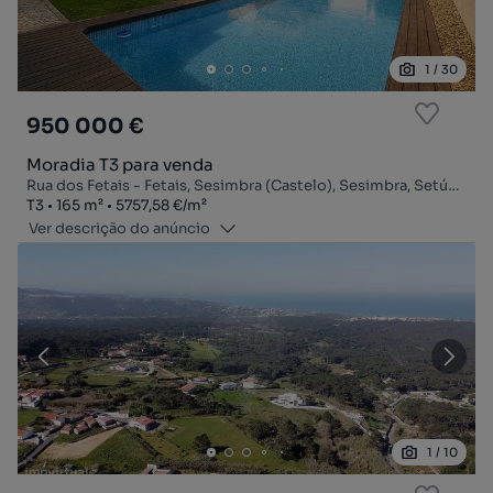
1
/
30
950 000 €
Moradia T3 para venda
Rua dos Fetais - Fetais, Sesimbra (Castelo), Sesimbra, Setúbal
Tipologia
Zona
Preço por metro quadrado
T3
165
m²
5757,58 €
/
m²
Ver descrição do anúncio
1
/
10