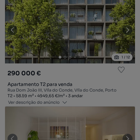
1
/
12
290 000 €
Apartamento T2 para venda
Rua Dom João III, Vila do Conde, Vila do Conde, Porto
Tipologia
Zona
Preço por metro quadrado
Andar
T2
58.59
m²
4949,65 €
/
m²
3 andar
Ver descrição do anúncio