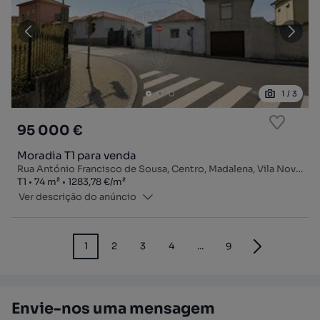
1
/
3
95 000 €
Moradia T1 para venda
Rua António Francisco de Sousa, Centro, Madalena, Vila Nova de Gaia, Porto
Tipologia
Zona
Preço por metro quadrado
T1
74
m²
1283,78 €
/
m²
Ver descrição do anúncio
1
2
3
4
...
9
Envie-nos uma mensagem