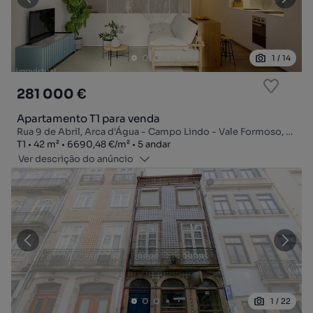
1
/
14
281 000 €
Apartamento T1 para venda
Rua 9 de Abril, Arca d'Água - Campo Lindo - Vale Formoso, Paranhos, Porto, Porto
Tipologia
Zona
Preço por metro quadrado
Andar
T1
42
m²
6690,48 €
/
m²
5 andar
Ver descrição do anúncio
1
/
22