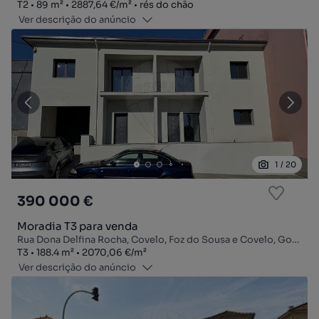
Tipologia
Zona
Preço por metro quadrado
Andar
T2
89
m²
2887,64 €
/
m²
rés do chão
Ver descrição do anúncio
1
/
20
390 000 €
Moradia T3 para venda
Rua Dona Delfina Rocha, Covelo, Foz do Sousa e Covelo, Gondomar, Porto
Tipologia
Zona
Preço por metro quadrado
T3
188.4
m²
2070,06 €
/
m²
Ver descrição do anúncio