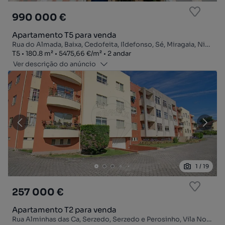
990 000 €
Apartamento T5 para venda
Rua do Almada, Baixa, Cedofeita, Ildefonso, Sé, Miragaia, Nicolau, Vitória, Porto, Porto
Tipologia
Zona
Preço por metro quadrado
Andar
T5
180.8
m²
5475,66 €
/
m²
2 andar
Ver descrição do anúncio
1
/
19
257 000 €
Apartamento T2 para venda
Rua Alminhas das Ca, Serzedo, Serzedo e Perosinho, Vila Nova de Gaia, Porto