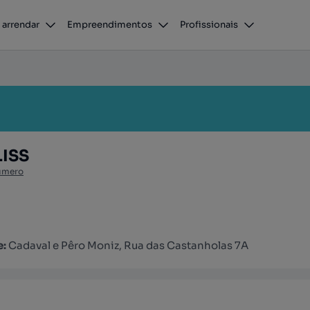
 arrendar
Empreendimentos
Profissionais
ISS
úmero
e:
Cadaval e Pêro Moniz, Rua das Castanholas 7A