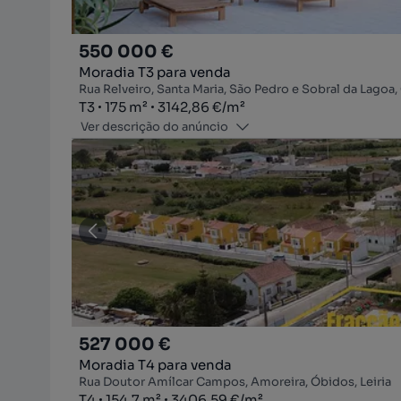
550 000 €
Moradia T3 para venda
Rua Relveiro, Santa Maria, São Pedro e Sobral da Lagoa, 
Tipologia
Zona
Preço por metro quadrado
T3
175
m²
3142,86 €
/
m²
Ver descrição do anúncio
527 000 €
Moradia T4 para venda
Rua Doutor Amílcar Campos, Amoreira, Óbidos, Leiria
Tipologia
Zona
Preço por metro quadrado
T4
154.7
m²
3406,59 €
/
m²