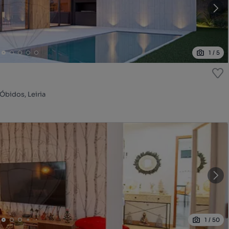
1
/
5
Óbidos, Leiria
1
/
50