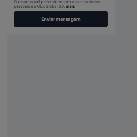
O responsável pelo tratamento dos seus dados
berto
pessoais é a OLX Global B.V.
mais
Enviar mensagem
berto