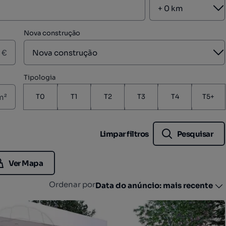
A
Nova construção
A
€
Tipologia
m²
T0
T1
T2
T3
T4
T5+
Limpar filtros
Pesquisar
Ver Mapa
Ordenar por
Data do anúncio: mais recente