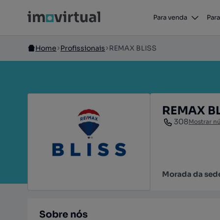
Para venda
Para
Home
Profissionais
REMAX BLISS
REMAX BL
308
Mostrar n
Morada da sed
Sobre nós