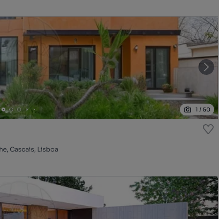
1
/
50
he, Cascais, Lisboa