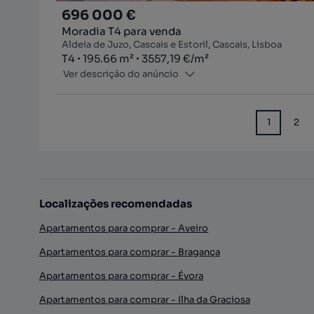
696 000 €
Moradia T4 para venda
Aldeia de Juzo, Cascais e Estoril, Cascais, Lisboa
Tipologia
Zona
Preço por metro quadrado
T4
195.66
m²
3557,19 €
/
m²
Ver descrição do anúncio
1
2
Localizações recomendadas
Apartamentos para comprar - Aveiro
Apartamentos para comprar - Bragança
Apartamentos para comprar - Évora
Apartamentos para comprar - Ilha da Graciosa