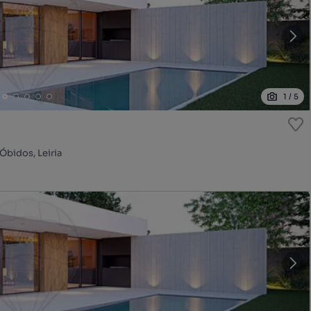
1
/
5
Óbidos, Leiria