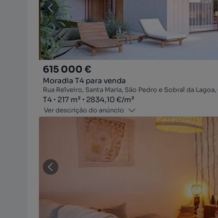
615 000 €
Moradia T4 para venda
Rua Relveiro, Santa Maria, São Pedro e Sobral da Lagoa, 
Tipologia
Zona
Preço por metro quadrado
T4
217
m²
2834,10 €
/
m²
Ver descrição do anúncio