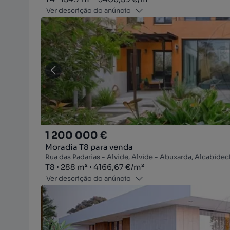
Ver descrição do anúncio
1 200 000 €
Moradia T8 para venda
Rua das Padarias - Alvide, Alvide - Abuxarda, Alcabidec
Tipologia
Zona
Preço por metro quadrado
T8
288
m²
4166,67 €
/
m²
Ver descrição do anúncio