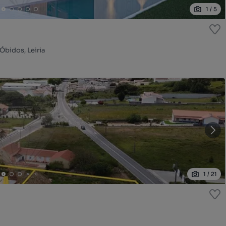
1
/
5
Óbidos, Leiria
1
/
21