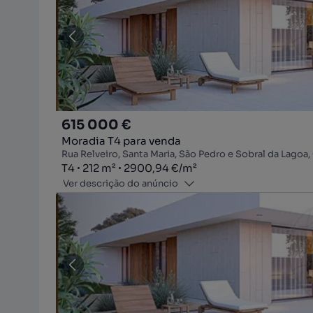
615 000 €
Moradia T4 para venda
Rua Relveiro, Santa Maria, São Pedro e Sobral da Lagoa, 
Tipologia
Zona
Preço por metro quadrado
T4
212
m²
2900,94 €
/
m²
Ver descrição do anúncio