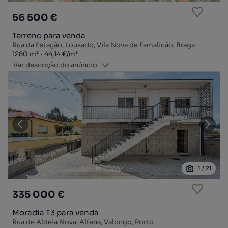
56 500 €
Terreno para venda
Rua da Estação, Lousado, Vila Nova de Famalicão, Braga
Zona
Preço por metro quadrado
1280
m²
44,14 €
/
m²
Ver descrição do anúncio
1
/
21
335 000 €
Moradia T3 para venda
Rua de Aldeia Nova, Alfena, Valongo, Porto