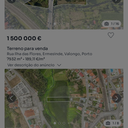
1
/
16
1 500 000 €
Terreno para venda
Rua Ilha das Flores, Ermesinde, Valongo, Porto
Zona
Preço por metro quadrado
7932
m²
189,11 €
/
m²
Ver descrição do anúncio
1
/
8