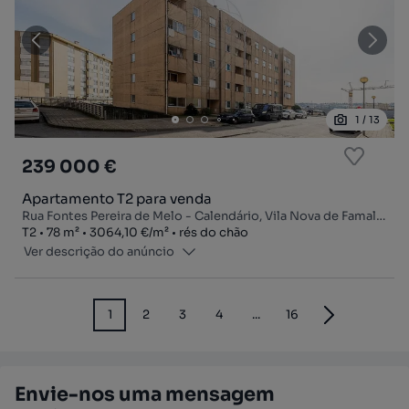
1
/
13
239 000 €
Apartamento T2 para venda
Rua Fontes Pereira de Melo - Calendário, Vila Nova de Famalicão e Calendário, Vila Nova de Famalicão, Braga
Tipologia
Zona
Preço por metro quadrado
Andar
T2
78
m²
3064,10 €
/
m²
rés do chão
Ver descrição do anúncio
1
2
3
4
...
16
Envie-nos uma mensagem