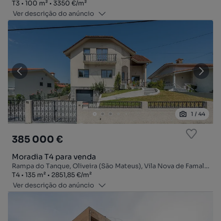
Tipologia
Zona
Preço por metro quadrado
T3
100
m²
3350 €
/
m²
Ver descrição do anúncio
1
/
44
385 000 €
Moradia T4 para venda
Rampa do Tanque, Oliveira (São Mateus), Vila Nova de Famalicão, Braga
Tipologia
Zona
Preço por metro quadrado
T4
135
m²
2851,85 €
/
m²
Ver descrição do anúncio