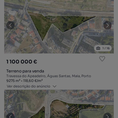
1
/
16
1 100 000 €
Terreno para venda
Travessa do Apeadeiro, Águas Santas, Maia, Porto
Zona
Preço por metro quadrado
9275
m²
118,60 €
/
m²
Ver descrição do anúncio