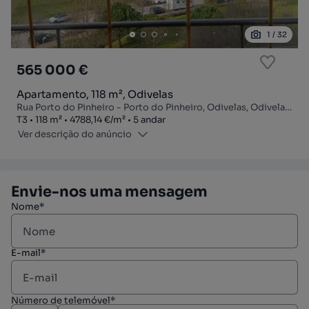
1
/
32
565 000 €
Apartamento, 118 m², Odivelas
Rua Porto do Pinheiro - Porto do Pinheiro, Odivelas, Odivelas, Lisboa
Tipologia
Zona
Preço por metro quadrado
Andar
T3
118
m²
4788,14 €
/
m²
5 andar
Ver descrição do anúncio
Envie-nos uma mensagem
Nome*
E-mail*
Número de telemóvel*