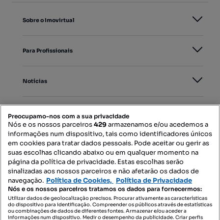
Sobre o Imovirtual
Para Profissionais
Notícias
PORTAIS
Preocupamo-nos com a sua privacidade
Nós e os nossos parceiros
429
armazenamos e/ou acedemos a
informações num dispositivo, tais como identificadores únicos
Mapa do Site
em cookies para tratar dados pessoais. Pode aceitar ou gerir as
suas escolhas clicando abaixo ou em qualquer momento na
página da política de privacidade. Estas escolhas serão
sinalizadas aos nossos parceiros e não afetarão os dados de
Contacte-nos
navegação.
Política de Cookies,
Política de Privacidade
Nós e os nossos parceiros tratamos os dados para fornecermos:
Utilizar dados de geolocalização precisos. Procurar ativamente as características
do dispositivo para identificação. Compreender os públicos através de estatísticas
SIGA-NOS:
ou combinações de dados de diferentes fontes. Armazenar e/ou aceder a
informações num dispositivo. Medir o desempenho da publicidade. Criar perfis