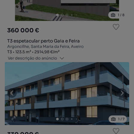
1
/
8
360 000 €
T3 espetacular perto Gaia e Feira
Argoncilhe, Santa Maria da Feira, Aveiro
Tipologia
Zona
Preço por metro quadrado
T3
123.5
m²
2914,98 €
/
m²
Ver descrição do anúncio
1
/
7