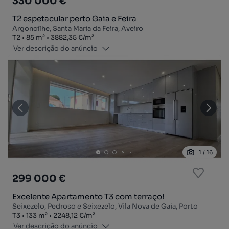
330 000 €
T2 espetacular perto Gaia e Feira
Argoncilhe, Santa Maria da Feira, Aveiro
Tipologia
Zona
Preço por metro quadrado
T2
85
m²
3882,35 €
/
m²
Ver descrição do anúncio
1
/
16
299 000 €
Excelente Apartamento T3 com terraço!
Seixezelo, Pedroso e Seixezelo, Vila Nova de Gaia, Porto
Tipologia
Zona
Preço por metro quadrado
T3
133
m²
2248,12 €
/
m²
Ver descrição do anúncio