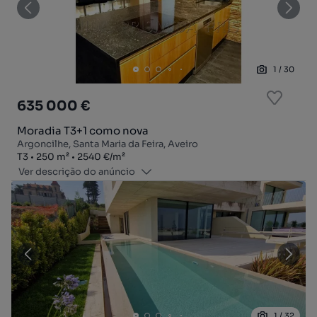
1
/
30
635 000 €
Moradia T3+1 como nova
Argoncilhe, Santa Maria da Feira, Aveiro
Tipologia
Zona
Preço por metro quadrado
T3
250
m²
2540 €
/
m²
Ver descrição do anúncio
1
/
32