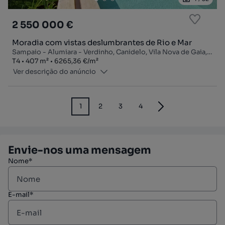
2 550 000 €
Moradia com vistas deslumbrantes de Rio e Mar
Sampaio - Alumiara - Verdinho, Canidelo, Vila Nova de Gaia, Porto
Tipologia
Zona
Preço por metro quadrado
T4
407
m²
6265,36 €
/
m²
Ver descrição do anúncio
1
2
3
4
Envie-nos uma mensagem
Nome*
E-mail*