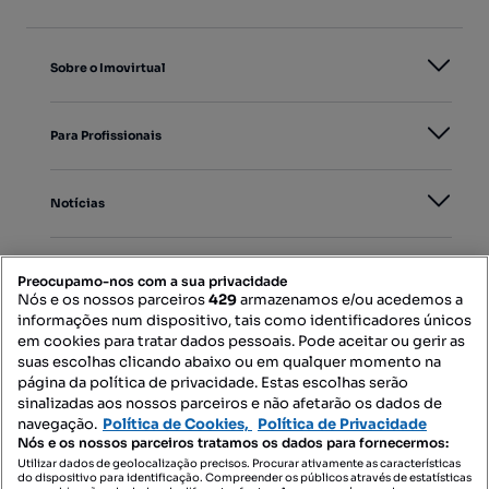
Sobre o Imovirtual
Para Profissionais
Notícias
PORTAIS
Preocupamo-nos com a sua privacidade
Nós e os nossos parceiros
429
armazenamos e/ou acedemos a
informações num dispositivo, tais como identificadores únicos
Mapa do Site
em cookies para tratar dados pessoais. Pode aceitar ou gerir as
suas escolhas clicando abaixo ou em qualquer momento na
página da política de privacidade. Estas escolhas serão
sinalizadas aos nossos parceiros e não afetarão os dados de
Contacte-nos
navegação.
Política de Cookies,
Política de Privacidade
Nós e os nossos parceiros tratamos os dados para fornecermos:
Utilizar dados de geolocalização precisos. Procurar ativamente as características
do dispositivo para identificação. Compreender os públicos através de estatísticas
SIGA-NOS: