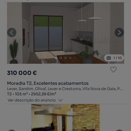
1
/
10
310 000 €
Moradia T2, Excelentes acabamentos
Lever, Sandim, Olival, Lever e Crestuma, Vila Nova de Gaia, Porto
Tipologia
Zona
Preço por metro quadrado
T2
105
m²
2952,38 €
/
m²
Ver descrição do anúncio