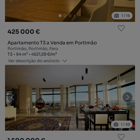
1
/
15
425 000 €
Apartamento T3 a Venda em Portimão
Portimão, Portimão, Faro
Tipologia
Zona
Preço por metro quadrado
T3
94
m²
4521,28 €
/
m²
Ver descrição do anúncio
1
/
33