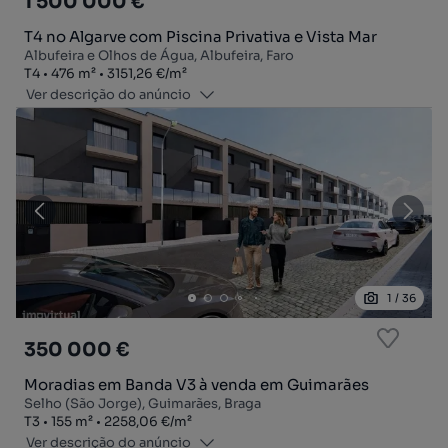
1 500 000 €
T4 no Algarve com Piscina Privativa e Vista Mar
Albufeira e Olhos de Água, Albufeira, Faro
Tipologia
Zona
Preço por metro quadrado
T4
476
m²
3151,26 €
/
m²
Ver descrição do anúncio
1
/
36
350 000 €
Moradias em Banda V3 à venda em Guimarães
Selho (São Jorge), Guimarães, Braga
Tipologia
Zona
Preço por metro quadrado
T3
155
m²
2258,06 €
/
m²
Ver descrição do anúncio