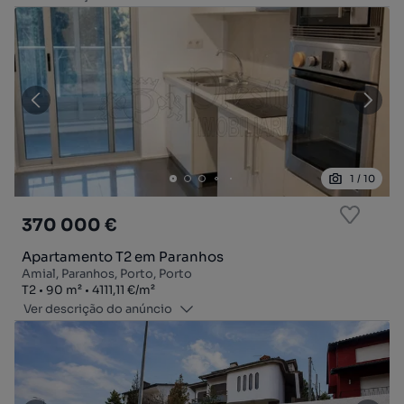
1
/
10
370 000 €
Apartamento T2 em Paranhos
Amial, Paranhos, Porto, Porto
Tipologia
Zona
Preço por metro quadrado
T2
90
m²
4111,11 €
/
m²
Ver descrição do anúncio