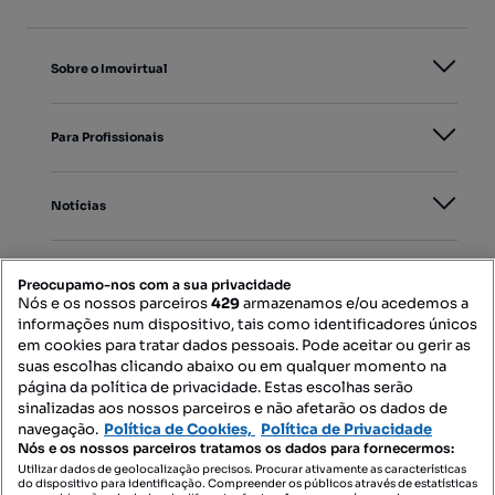
Sobre o Imovirtual
Para Profissionais
Notícias
PORTAIS
Preocupamo-nos com a sua privacidade
Nós e os nossos parceiros
429
armazenamos e/ou acedemos a
informações num dispositivo, tais como identificadores únicos
Mapa do Site
em cookies para tratar dados pessoais. Pode aceitar ou gerir as
suas escolhas clicando abaixo ou em qualquer momento na
página da política de privacidade. Estas escolhas serão
sinalizadas aos nossos parceiros e não afetarão os dados de
Contacte-nos
navegação.
Política de Cookies,
Política de Privacidade
Nós e os nossos parceiros tratamos os dados para fornecermos:
Utilizar dados de geolocalização precisos. Procurar ativamente as características
do dispositivo para identificação. Compreender os públicos através de estatísticas
SIGA-NOS: