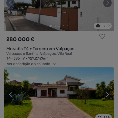
1
/
10
280 000 €
Moradia T4 + Terreno em Valpaços
Valpaços e Sanfins, Valpaços, Vila Real
Tipologia
Zona
Preço por metro quadrado
T4
385
m²
727,27 €
/
m²
Ver descrição do anúncio
1
/
9