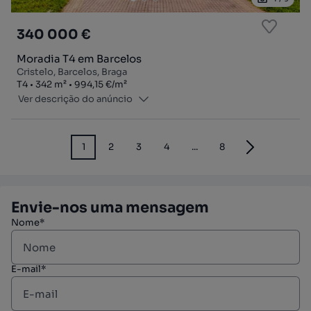
340 000 €
Moradia T4 em Barcelos
Cristelo, Barcelos, Braga
Tipologia
Zona
Preço por metro quadrado
T4
342
m²
994,15 €
/
m²
Ver descrição do anúncio
1
2
3
4
...
8
Envie-nos uma mensagem
Nome*
E-mail*