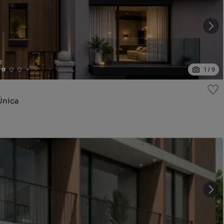
1
/
9
Única