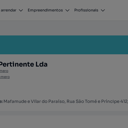
 arrendar
Empreendimentos
Profissionais
Pertinente Lda
úmero
úmero
e:
Mafamude e Vilar do Paraíso, Rua São Tomé e Príncipe 412