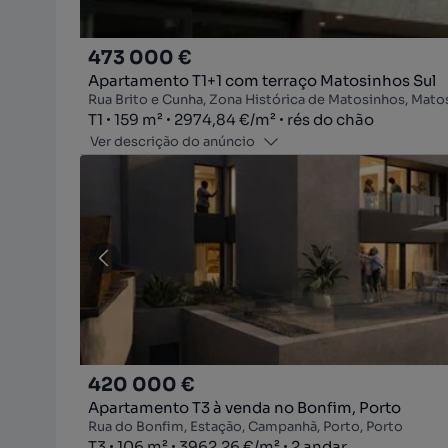
473 000 €
Apartamento T1+1 com terraço Matosinhos Sul
Rua Brito e Cunha, Zona Histórica de Matosinhos, Mato
Tipologia
Zona
Preço por metro quadrado
Andar
T1
159
m²
2974,84 €
/
m²
rés do chão
Ver descrição do anúncio
420 000 €
Apartamento T3 à venda no Bonfim, Porto
Rua do Bonfim, Estação, Campanhã, Porto, Porto
Tipologia
Zona
Preço por metro quadrado
Andar
T3
106
m²
3962,26 €
/
m²
2 andar