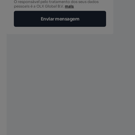
O responsável pelo tratamento dos seus dados
berto
pessoais é a OLX Global B.V.
mais
Enviar mensagem
berto