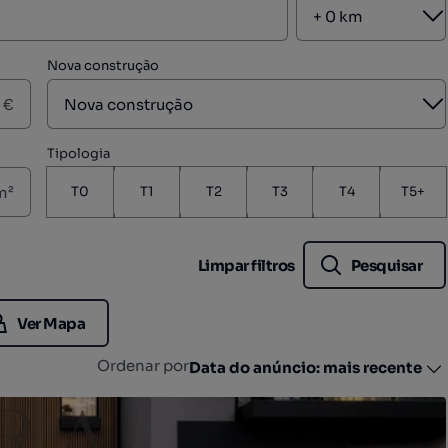
A
Nova construção
A
€
Tipologia
m²
T0
T1
T2
T3
T4
T5+
Limpar filtros
Pesquisar
Ver Mapa
Ordenar por
Data do anúncio: mais recente