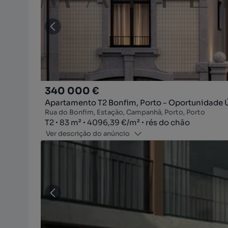
340 000 €
Apartamento T2 Bonfim, Porto - Oportunidade 
Rua do Bonfim, Estação, Campanhã, Porto, Porto
Tipologia
Zona
Preço por metro quadrado
Andar
T2
83
m²
4096,39 €
/
m²
rés do chão
Ver descrição do anúncio