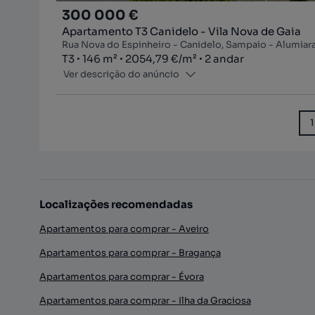
300 000 €
Apartamento T3 Canidelo - Vila Nova de Gaia
Rua Nova do Espinheiro - Canidelo, Sampaio - Alumiara 
Tipologia
Zona
Preço por metro quadrado
Andar
T3
146
m²
2054,79 €
/
m²
2 andar
Ver descrição do anúncio
1
Localizações recomendadas
Apartamentos para comprar - Aveiro
Apartamentos para comprar - Bragança
Apartamentos para comprar - Évora
Apartamentos para comprar - Ilha da Graciosa