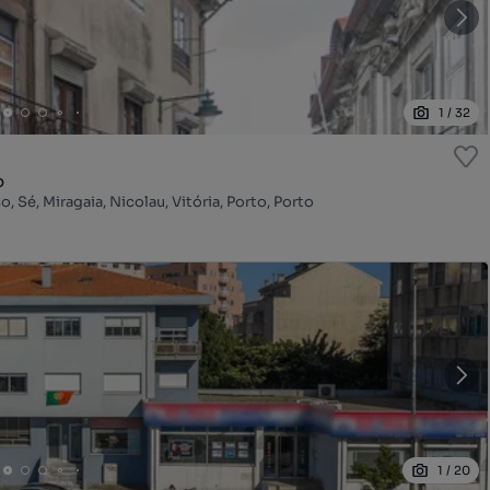
1
/
32
o
 Sé, Miragaia, Nicolau, Vitória, Porto, Porto
1
/
20