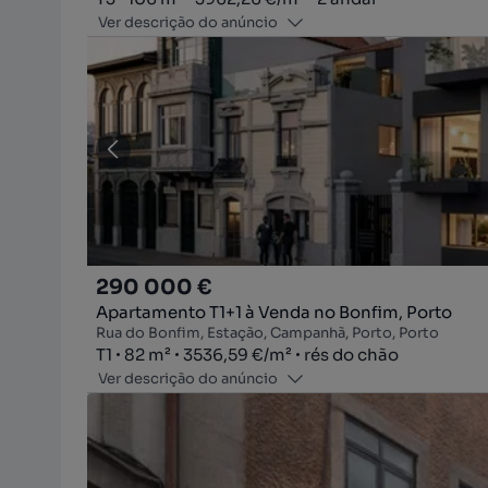
Ver descrição do anúncio
290 000 €
Apartamento T1+1 à Venda no Bonfim, Porto
Rua do Bonfim, Estação, Campanhã, Porto, Porto
Tipologia
Zona
Preço por metro quadrado
Andar
T1
82
m²
3536,59 €
/
m²
rés do chão
Ver descrição do anúncio