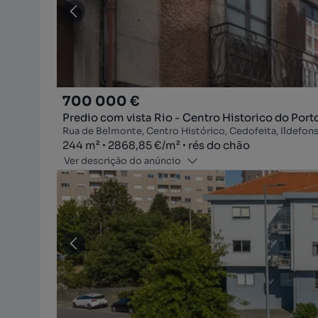
700 000 €
Predio com vista Rio - Centro Historico do Port
Rua de Belmonte, Centro Histórico, Cedofeita, Ildefonso,
Zona
Preço por metro quadrado
Andar
244
m²
2868,85 €
/
m²
rés do chão
Ver descrição do anúncio