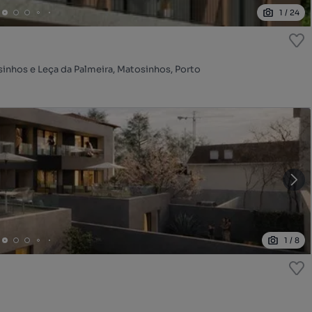
1
/
24
sinhos e Leça da Palmeira, Matosinhos, Porto
1
/
8