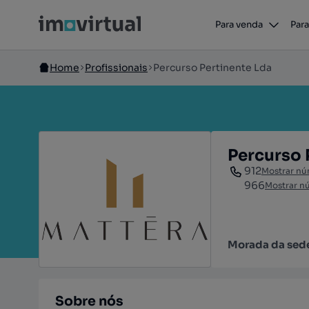
Para venda
Para
Home
Profissionais
Percurso Pertinente Lda
Percurso 
912
Mostrar n
966
Mostrar n
Morada da sed
Sobre nós