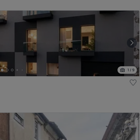
1
/
9