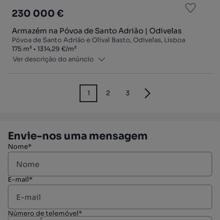
230 000 €
Armazém na Póvoa de Santo Adrião | Odivelas
Póvoa de Santo Adrião e Olival Basto, Odivelas, Lisboa
Zona
Preço por metro quadrado
175
m²
1314,29 €
/
m²
Ver descrição do anúncio
1
2
3
Envie-nos uma mensagem
Nome*
E-mail*
Número de telemóvel*