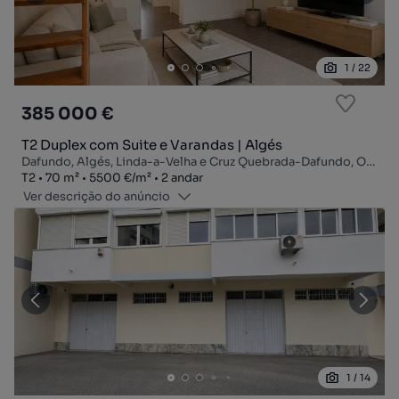
1
/
22
385 000 €
T2 Duplex com Suite e Varandas | Algés
Dafundo, Algés, Linda-a-Velha e Cruz Quebrada-Dafundo, Oeiras, Lisboa
Tipologia
Zona
Preço por metro quadrado
Andar
T2
70
m²
5500 €
/
m²
2 andar
Ver descrição do anúncio
1
/
14