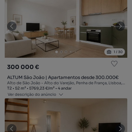
1
/
30
300 000 €
ALTUM São João | Apartamentos desde 300.000€
Alto de São João - Alto do Varejão, Penha de França, Lisboa, Lisboa
Tipologia
Zona
Preço por metro quadrado
Andar
T2
52
m²
5769,23 €
/
m²
4 andar
Ver descrição do anúncio