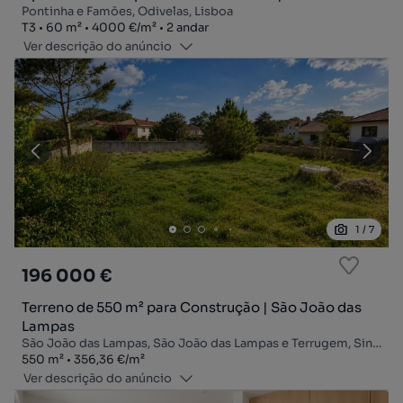
Pontinha e Famões, Odivelas, Lisboa
Tipologia
Zona
Preço por metro quadrado
Andar
T3
60
m²
4000 €
/
m²
2 andar
Ver descrição do anúncio
1
/
7
196 000 €
Terreno de 550 m² para Construção | São João das
Lampas
São João das Lampas, São João das Lampas e Terrugem, Sintra, Lisboa
Zona
Preço por metro quadrado
550
m²
356,36 €
/
m²
Ver descrição do anúncio