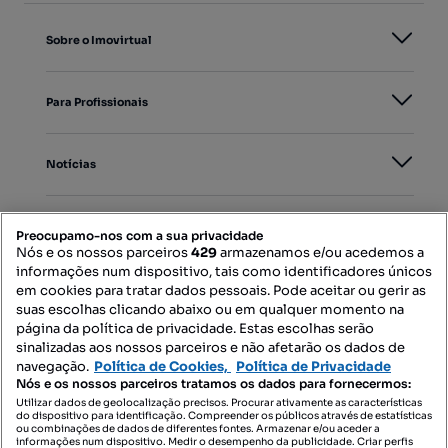
Sobre o Imovirtual
Para Profissionais
Notícias
PORTAIS
Preocupamo-nos com a sua privacidade
Nós e os nossos parceiros
429
armazenamos e/ou acedemos a
informações num dispositivo, tais como identificadores únicos
Mapa do Site
em cookies para tratar dados pessoais. Pode aceitar ou gerir as
suas escolhas clicando abaixo ou em qualquer momento na
página da política de privacidade. Estas escolhas serão
sinalizadas aos nossos parceiros e não afetarão os dados de
Contacte-nos
navegação.
Política de Cookies,
Política de Privacidade
Nós e os nossos parceiros tratamos os dados para fornecermos:
Utilizar dados de geolocalização precisos. Procurar ativamente as características
do dispositivo para identificação. Compreender os públicos através de estatísticas
SIGA-NOS:
ou combinações de dados de diferentes fontes. Armazenar e/ou aceder a
informações num dispositivo. Medir o desempenho da publicidade. Criar perfis