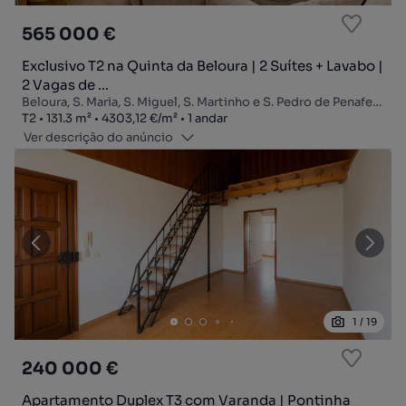
565 000 €
Exclusivo T2 na Quinta da Beloura | 2 Suítes + Lavabo |
2 Vagas de ...
Beloura, S. Maria, S. Miguel, S. Martinho e S. Pedro de Penaferrim, Sintra, Lisboa
Tipologia
Zona
Preço por metro quadrado
Andar
T2
131.3
m²
4303,12 €
/
m²
1 andar
Ver descrição do anúncio
1
/
19
240 000 €
Apartamento Duplex T3 com Varanda | Pontinha