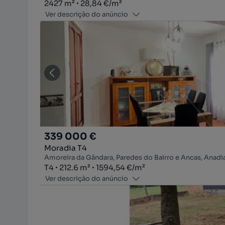
Zona
Preço por metro quadrado
2427
m²
28,84 €
/
m²
Ver descrição do anúncio
339 000 €
Moradia T4
Amoreira da Gândara, Paredes do Bairro e Ancas, Anadia
Tipologia
Zona
Preço por metro quadrado
T4
212.6
m²
1594,54 €
/
m²
Ver descrição do anúncio