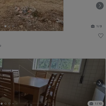
1
/
3
o
1
/
10