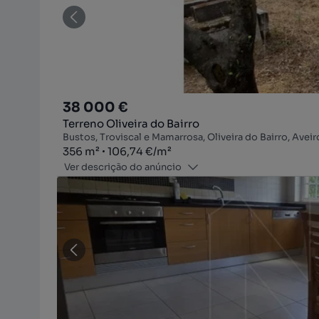
38 000 €
Terreno Oliveira do Bairro
Bustos, Troviscal e Mamarrosa, Oliveira do Bairro, Aveir
Zona
Preço por metro quadrado
356
m²
106,74 €
/
m²
Ver descrição do anúncio