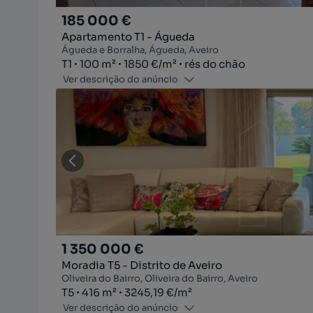
185 000 €
Apartamento T1 - Águeda
Águeda e Borralha, Águeda, Aveiro
Tipologia
Zona
Preço por metro quadrado
Andar
T1
100
m²
1850 €
/
m²
rés do chão
Ver descrição do anúncio
1 350 000 €
Moradia T5 - Distrito de Aveiro
Oliveira do Bairro, Oliveira do Bairro, Aveiro
Tipologia
Zona
Preço por metro quadrado
T5
416
m²
3245,19 €
/
m²
Ver descrição do anúncio