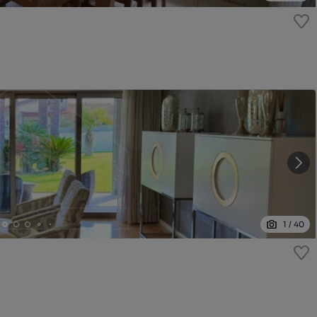
1
/
40