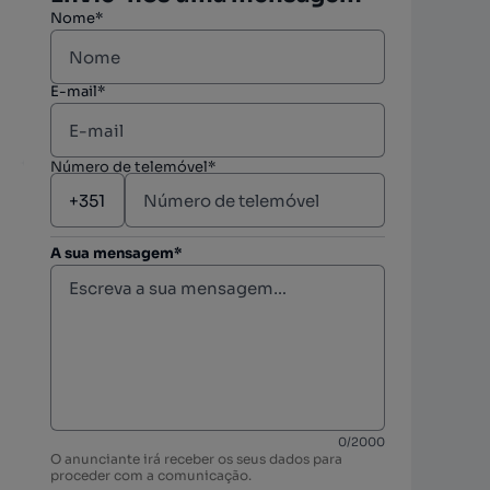
Nome*
E-mail*
Número de telemóvel*
A sua mensagem*
berto
berto
0
/
2000
O anunciante irá receber os seus dados para
berto
proceder com a comunicação.