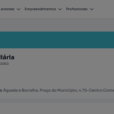
 arrendar
Empreendimentos
Profissionais
iária
úmero
e:
Águeda e Borralha, Praça do Município, n.75-Centro Comerc