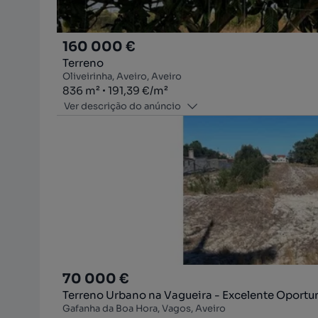
160 000 €
Terreno
Oliveirinha, Aveiro, Aveiro
Zona
Preço por metro quadrado
836
m²
191,39 €
/
m²
Ver descrição do anúncio
70 000 €
Terreno Urbano na Vagueira - Excelente Oportu
Gafanha da Boa Hora, Vagos, Aveiro