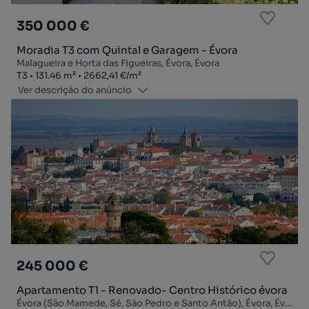
350 000 €
Moradia T3 com Quintal e Garagem - Évora
Malagueira e Horta das Figueiras, Évora, Évora
Tipologia
Zona
Preço por metro quadrado
T3
131.46
m²
2662,41 €
/
m²
Ver descrição do anúncio
245 000 €
Apartamento T1 - Renovado- Centro Histórico évora
Évora (São Mamede, Sé, São Pedro e Santo Antão), Évora, Évora