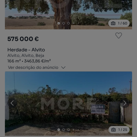
1
/
60
575 000 €
Herdade - Alvito
Alvito, Alvito, Beja
Zona
Preço por metro quadrado
166
m²
3463,86 €
/
m²
Ver descrição do anúncio
1
/
25