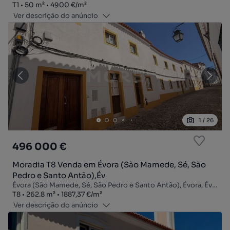
Tipologia
Zona
Preço por metro quadrado
T1
50
m²
4900 €
/
m²
Ver descrição do anúncio
1
/
26
496 000 €
Moradia T8 Venda em Évora (São Mamede, Sé, São
Pedro e Santo Antão),Év
Évora (São Mamede, Sé, São Pedro e Santo Antão), Évora, Évora
Tipologia
Zona
Preço por metro quadrado
T8
262.8
m²
1887,37 €
/
m²
Ver descrição do anúncio