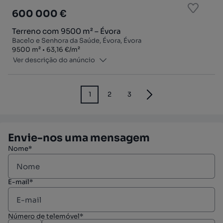
600 000 €
Terreno com 9500 m² – Évora
Bacelo e Senhora da Saúde, Évora, Évora
Zona
Preço por metro quadrado
9500
m²
63,16 €
/
m²
Ver descrição do anúncio
1
2
3
Envie-nos uma mensagem
Nome*
E-mail*
Número de telemóvel*