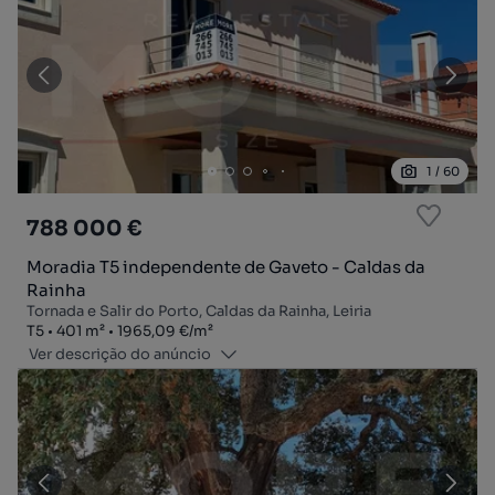
1
/
60
788 000 €
Moradia T5 independente de Gaveto - Caldas da
Rainha
Tornada e Salir do Porto, Caldas da Rainha, Leiria
Tipologia
Zona
Preço por metro quadrado
T5
401
m²
1965,09 €
/
m²
Ver descrição do anúncio