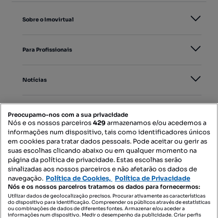
Sobre o Imovirtual
Para Profissionais
Notícias
PORTAIS
Preocupamo-nos com a sua privacidade
Nós e os nossos parceiros
429
armazenamos e/ou acedemos a
informações num dispositivo, tais como identificadores únicos
Mapa do Site
em cookies para tratar dados pessoais. Pode aceitar ou gerir as
suas escolhas clicando abaixo ou em qualquer momento na
página da política de privacidade. Estas escolhas serão
sinalizadas aos nossos parceiros e não afetarão os dados de
Contacte-nos
navegação.
Política de Cookies,
Política de Privacidade
Nós e os nossos parceiros tratamos os dados para fornecermos:
Utilizar dados de geolocalização precisos. Procurar ativamente as características
do dispositivo para identificação. Compreender os públicos através de estatísticas
SIGA-NOS:
ou combinações de dados de diferentes fontes. Armazenar e/ou aceder a
informações num dispositivo. Medir o desempenho da publicidade. Criar perfis