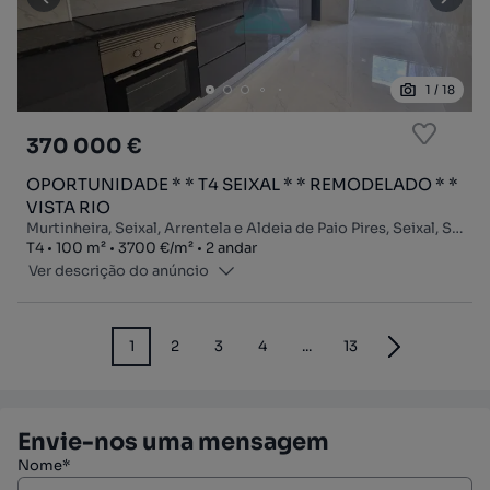
1
/
18
370 000 €
OPORTUNIDADE * * T4 SEIXAL * * REMODELADO * *
VISTA RIO
Murtinheira, Seixal, Arrentela e Aldeia de Paio Pires, Seixal, Setúbal
Tipologia
Zona
Preço por metro quadrado
Andar
T4
100
m²
3700 €
/
m²
2 andar
Ver descrição do anúncio
1
2
3
4
...
13
Envie-nos uma mensagem
Nome*