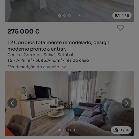
1
/
8
275 000 €
T2 Corroios totalmente remodelado, design
moderno pronto a entrar.
Centro, Corroios, Seixal, Setúbal
Tipologia
Zona
Preço por metro quadrado
Andar
T2
74.41
m²
3695,74 €
/
m²
rés do chão
Ver descrição do anúncio
1
/
16