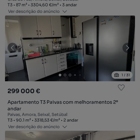
Tipologia
Zona
Preço por metro quadrado
Andar
T3
87
m²
3304,60 €
/
m²
3 andar
Ver descrição do anúncio
1
/
31
299 000 €
Apartamento T3 Paivas com melhoramentos 2º
andar
Paivas, Amora, Seixal, Setúbal
Tipologia
Zona
Preço por metro quadrado
Andar
T3
90.1
m²
3318,53 €
/
m²
2 andar
Ver descrição do anúncio