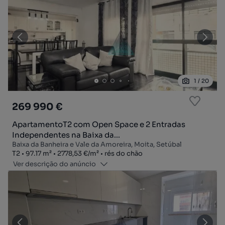
1
/
20
269 990 €
ApartamentoT2 com Open Space e 2 Entradas
Independentes na Baixa da...
Baixa da Banheira e Vale da Amoreira, Moita, Setúbal
Tipologia
Zona
Preço por metro quadrado
Andar
T2
97.17
m²
2778,53 €
/
m²
rés do chão
Ver descrição do anúncio