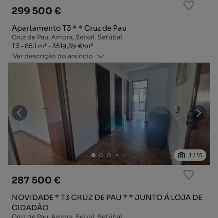
299 500 €
Apartamento T3 * * Cruz de Pau
Cruz de Pau, Amora, Seixal, Setúbal
Tipologia
Zona
Preço por metro quadrado
T3
85.1
m²
3519,39 €
/
m²
Ver descrição do anúncio
1
/
15
287 500 €
NOVIDADE * T3 CRUZ DE PAU * * JUNTO Á LOJA DE
CIDADÃO
Cruz de Pau, Amora, Seixal, Setúbal