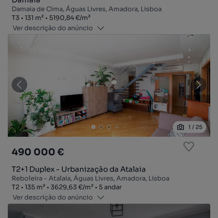
Damaia de Cima, Águas Livres, Amadora, Lisboa
Tipologia
Zona
Preço por metro quadrado
T3
131
m²
5190,84 €
/
m²
Ver descrição do anúncio
1
/
25
490 000 €
T2+1 Duplex - Urbanização da Atalaia
Reboleira - Atalaia, Águas Livres, Amadora, Lisboa
Tipologia
Zona
Preço por metro quadrado
Andar
T2
135
m²
3629,63 €
/
m²
5 andar
Ver descrição do anúncio