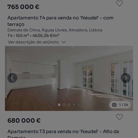
765 000 €
Apartamento T4 para venda no 'Neudel' - com
terraço
Damaia de Cima, Águas Livres, Amadora, Lisboa
Tipologia
Zona
Preço por metro quadrado
T4
165
m²
4636,36 €
/
m²
Ver descrição do anúncio
1
/
24
680 000 €
Apartamento T3 para venda no 'Neudel' - Alto da
Damaia