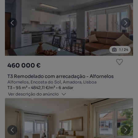
1
/
24
460 000 €
T3 Remodelado com arrecadação - Alfornelos
Alfornelos, Encosta do Sol, Amadora, Lisboa
Tipologia
Zona
Preço por metro quadrado
Andar
T3
95
m²
4842,11 €
/
m²
6 andar
Ver descrição do anúncio