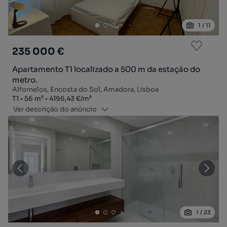
1
/
11
235 000 €
Apartamento T1 localizado a 500 m da estação do
metro.
Alfornelos, Encosta do Sol, Amadora, Lisboa
Tipologia
Zona
Preço por metro quadrado
T1
56
m²
4196,43 €
/
m²
Ver descrição do anúncio
1
/
23