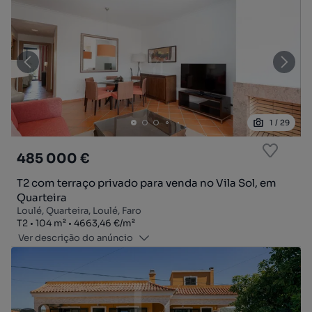
1
/
29
485 000 €
T2 com terraço privado para venda no Vila Sol, em
Quarteira
Loulé, Quarteira, Loulé, Faro
Tipologia
Zona
Preço por metro quadrado
T2
104
m²
4663,46 €
/
m²
Ver descrição do anúncio