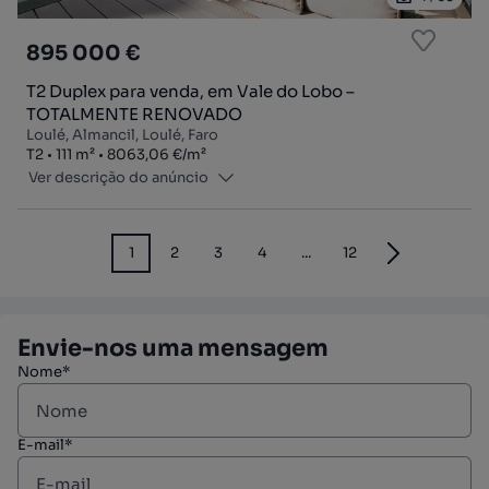
895 000 €
T2 Duplex para venda, em Vale do Lobo –
TOTALMENTE RENOVADO
Loulé, Almancil, Loulé, Faro
Tipologia
Zona
Preço por metro quadrado
T2
111
m²
8063,06 €
/
m²
Ver descrição do anúncio
1
2
3
4
...
12
Envie-nos uma mensagem
Nome*
E-mail*