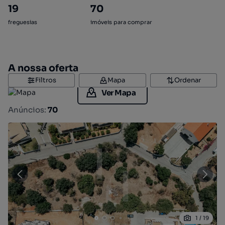
19
70
freguesias
imóveis para comprar
A nossa oferta
Filtros
Mapa
Ordenar
Ver Mapa
Anúncios:
70
1
/
19