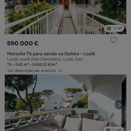
1
/
47
590 000 €
Moradia T6 para venda na Goldra – Loulé
Loulé, Loulé (São Clemente), Loulé, Faro
Tipologia
Zona
Preço por metro quadrado
T6
240
m²
2458,33 €
/
m²
Ver descrição do anúncio
1
/
30