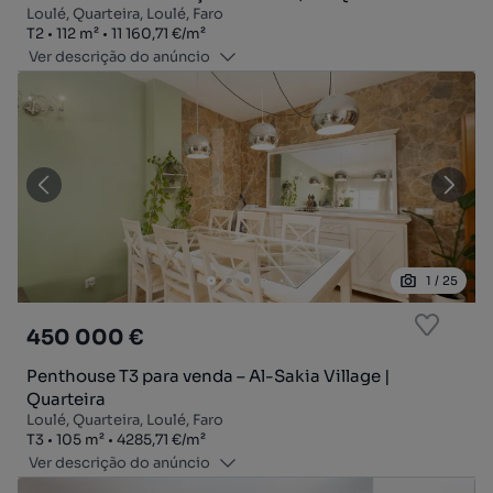
Loulé, Quarteira, Loulé, Faro
Tipologia
Zona
Preço por metro quadrado
T2
112
m²
11 160,71 €
/
m²
Ver descrição do anúncio
1
/
25
450 000 €
Penthouse T3 para venda – Al-Sakia Village |
Quarteira
Loulé, Quarteira, Loulé, Faro
Tipologia
Zona
Preço por metro quadrado
T3
105
m²
4285,71 €
/
m²
Ver descrição do anúncio