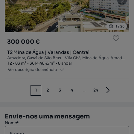
1
/
26
300 000 €
T2 Mina de Água | Varandas | Central
Amadora, Casal de São Brás - Vila Chã, Mina de Água, Amadora, Lisboa
Tipologia
Zona
Preço por metro quadrado
Andar
T2
83
m²
3614,46 €
/
m²
8 andar
Ver descrição do anúncio
1
2
3
4
...
24
Envie-nos uma mensagem
Nome*