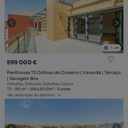
1
/
26
599 000 €
Penthouse T2 Colinas do Cruzeiro | Varanda | Terraço
| Garagem Box
Odivelas, Odivelas, Odivelas, Lisboa
Tipologia
Zona
Preço por metro quadrado
Andar
T2
155
m²
3864,52 €
/
m²
8 andar
Ver descrição do anúncio