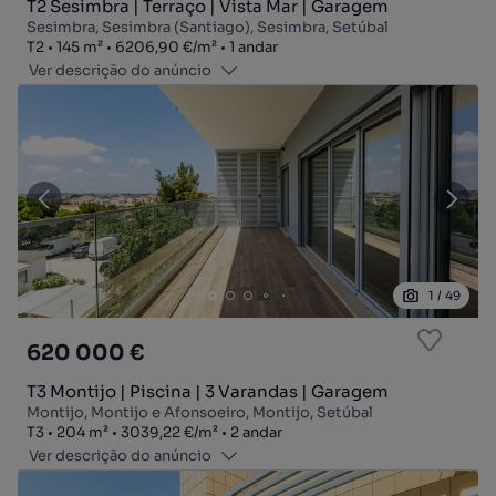
T2 Sesimbra | Terraço | Vista Mar | Garagem
Sesimbra, Sesimbra (Santiago), Sesimbra, Setúbal
Tipologia
Zona
Preço por metro quadrado
Andar
T2
145
m²
6206,90 €
/
m²
1 andar
Ver descrição do anúncio
1
/
49
620 000 €
T3 Montijo | Piscina | 3 Varandas | Garagem
Montijo, Montijo e Afonsoeiro, Montijo, Setúbal
Tipologia
Zona
Preço por metro quadrado
Andar
T3
204
m²
3039,22 €
/
m²
2 andar
Ver descrição do anúncio