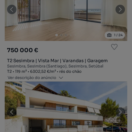
1
/
24
750 000 €
T2 Sesimbra | Vista Mar | Varandas | Garagem
Sesimbra, Sesimbra (Santiago), Sesimbra, Setúbal
Tipologia
Zona
Preço por metro quadrado
Andar
T2
119
m²
6302,52 €
/
m²
rés do chão
Ver descrição do anúncio