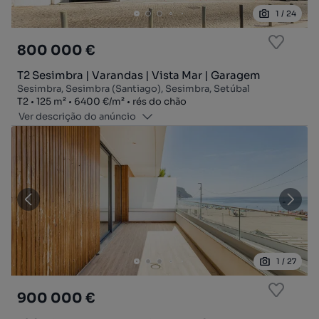
1
/
24
800 000 €
T2 Sesimbra | Varandas | Vista Mar | Garagem
Sesimbra, Sesimbra (Santiago), Sesimbra, Setúbal
Tipologia
Zona
Preço por metro quadrado
Andar
T2
125
m²
6400 €
/
m²
rés do chão
Ver descrição do anúncio
1
/
27
900 000 €