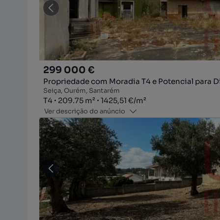
299 000 €
Propriedade com Moradia T4 e Potencial para D
Seiça, Ourém, Santarém
Tipologia
Zona
Preço por metro quadrado
T4
209.75
m²
1425,51 €
/
m²
Ver descrição do anúncio