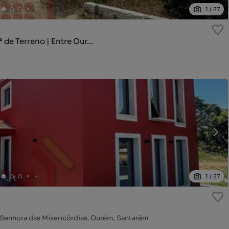
1
/
27
e Terreno | Entre Our...
1
/
27
a Senhora das Misericórdias, Ourém, Santarém