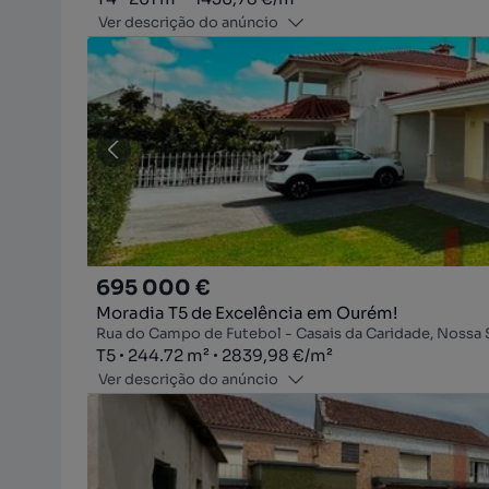
Ver descrição do anúncio
695 000 €
Moradia T5 de Excelência em Ourém!
Rua do Campo de Futebol - Casais da Caridade, Nossa
Tipologia
Zona
Preço por metro quadrado
T5
244.72
m²
2839,98 €
/
m²
Ver descrição do anúncio