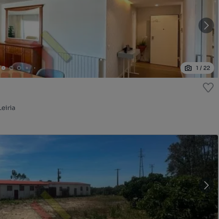
1
/
22
Leiria