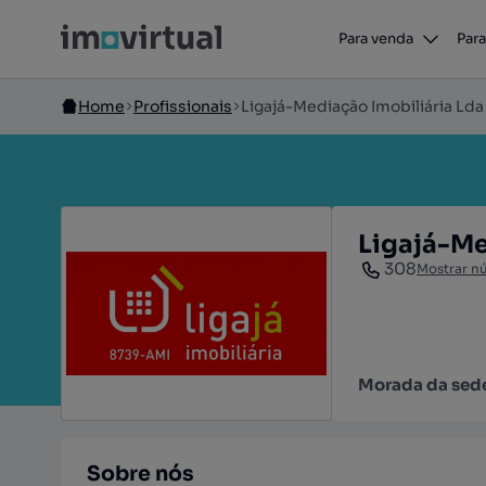
Para venda
Para
Home
Profissionais
Ligajá-Mediação Imobiliária Lda
Ligajá-Me
308
Mostrar n
Morada da sed
Sobre nós