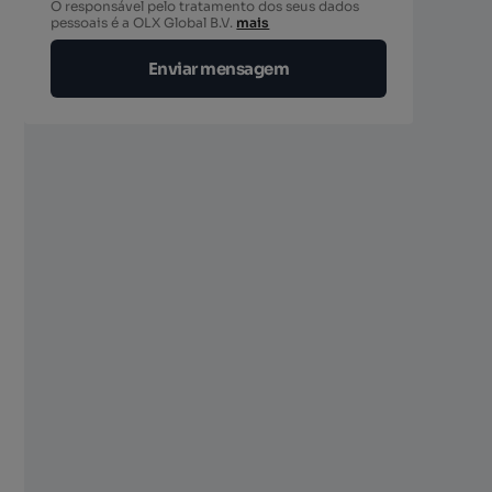
O responsável pelo tratamento dos seus dados
berto
pessoais é a OLX Global B.V.
mais
Enviar mensagem
berto