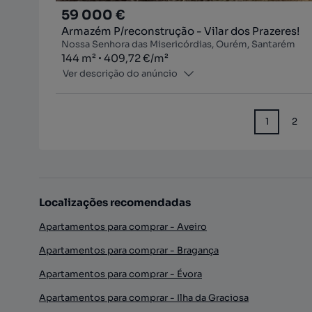
59 000 €
Armazém P/reconstrução - Vilar dos Prazeres!
Nossa Senhora das Misericórdias, Ourém, Santarém
Zona
Preço por metro quadrado
144
m²
409,72 €
/
m²
Ver descrição do anúncio
1
2
Localizações recomendadas
Apartamentos para comprar - Aveiro
Apartamentos para comprar - Bragança
Apartamentos para comprar - Évora
Apartamentos para comprar - Ilha da Graciosa