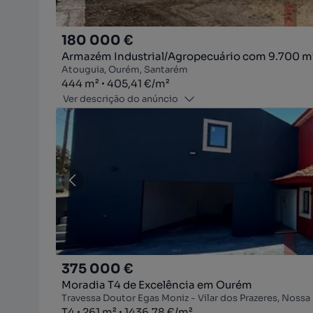
180 000 €
Armazém Industrial/Agropecuário com 9.700 m² d
Atouguia, Ourém, Santarém
Zona
Preço por metro quadrado
444
m²
405,41 €
/
m²
Ver descrição do anúncio
375 000 €
Moradia T4 de Excelência em Ourém
Travessa Doutor Egas Moniz - Vilar dos Prazeres, Noss
Tipologia
Zona
Preço por metro quadrado
T4
261
m²
1436,78 €
/
m²