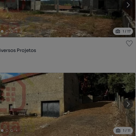
1
/
17
iversos Projetos
1
/
11