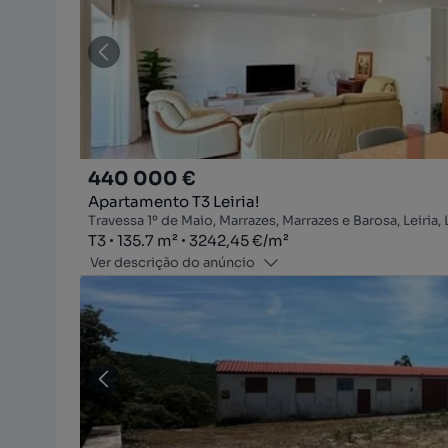
440 000 €
Apartamento T3 Leiria!
Travessa 1º de Maio, Marrazes, Marrazes e Barosa, Leiria, 
Tipologia
Zona
Preço por metro quadrado
T3
135.7
m²
3242,45 €
/
m²
Ver descrição do anúncio