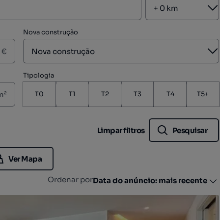
A
Nova construção
A
€
Tipologia
m²
T0
T1
T2
T3
T4
T5+
Limpar filtros
Pesquisar
Ver Mapa
Ordenar por
Data do anúncio: mais recente