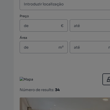
Preço
€
Área
m²
Número de results:
34