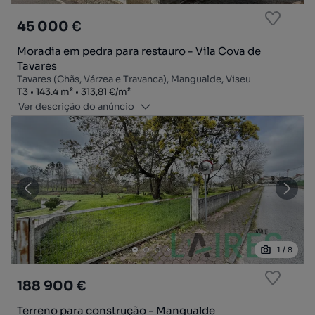
45 000 €
Moradia em pedra para restauro - Vila Cova de
Tavares
Tavares (Chãs, Várzea e Travanca), Mangualde, Viseu
Tipologia
Zona
Preço por metro quadrado
T3
143.4
m²
313,81 €
/
m²
Ver descrição do anúncio
1
/
8
188 900 €
Terreno para construção - Mangualde