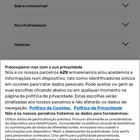
Sobre o Imovirtual
Para Profissionais
Notícias
PORTAIS
Preocupamo-nos com a sua privacidade
Nós e os nossos parceiros
429
armazenamos e/ou acedemos a
informações num dispositivo, tais como identificadores únicos
Mapa do Site
em cookies para tratar dados pessoais. Pode aceitar ou gerir as
suas escolhas clicando abaixo ou em qualquer momento na
página da política de privacidade. Estas escolhas serão
sinalizadas aos nossos parceiros e não afetarão os dados de
Contacte-nos
navegação.
Política de Cookies,
Política de Privacidade
Nós e os nossos parceiros tratamos os dados para fornecermos:
Utilizar dados de geolocalização precisos. Procurar ativamente as características
do dispositivo para identificação. Compreender os públicos através de estatísticas
SIGA-NOS:
ou combinações de dados de diferentes fontes. Armazenar e/ou aceder a
informações num dispositivo. Medir o desempenho da publicidade. Criar perfis
para personalizar conteúdos. Criar perfis para publicidade personalizada.
Desenvolver e melhorar serviços. Utilizar dados limitados para selecionar