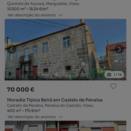
Quintela de Azurara, Mangualde, Viseu
Zona
Preço por metro quadrado
10300
m²
18,34 €
/
m²
Ver descrição do anúncio
1
/
16
70 000 €
Moradia Típica Beirã em Castelo de Penalva
Castelo de Penalva, Penalva do Castelo, Viseu
Zona
Preço por metro quadrado
400
m²
175 €
/
m²
Ver descrição do anúncio