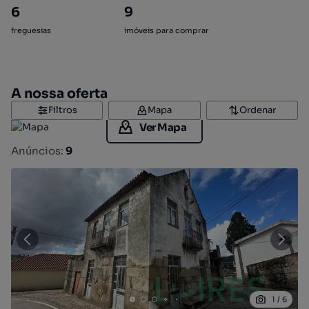
6
9
freguesias
imóveis para comprar
A nossa oferta
Filtros
Mapa
Ordenar
Ver Mapa
Anúncios:
9
1
/
6