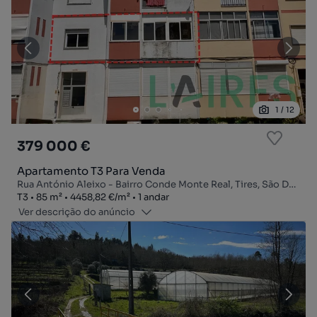
1
/
12
379 000 €
Apartamento T3 Para Venda
Rua António Aleixo - Bairro Conde Monte Real, Tires, São Domingos de Rana, Cascais, Lisboa
Tipologia
Zona
Preço por metro quadrado
Andar
T3
85
m²
4458,82 €
/
m²
1 andar
Ver descrição do anúncio