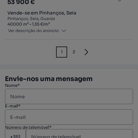
53 900 €
Vende-se em Pinhanços, Seia
Pinhanços, Seia, Guarda
Zona
Preço por metro quadrado
40000
m²
1,35 €
/
m²
Ver descrição do anúncio
1
2
Envie-nos uma mensagem
Nome*
E-mail*
Número de telemóvel*