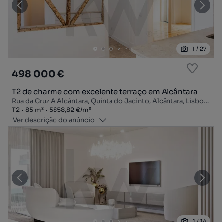
1
/
27
498 000 €
T2 de charme com excelente terraço em Alcântara
Rua da Cruz A Alcântara, Quinta do Jacinto, Alcântara, Lisboa, Lisboa
Tipologia
Zona
Preço por metro quadrado
T2
85
m²
5858,82 €
/
m²
Ver descrição do anúncio
1
/
14