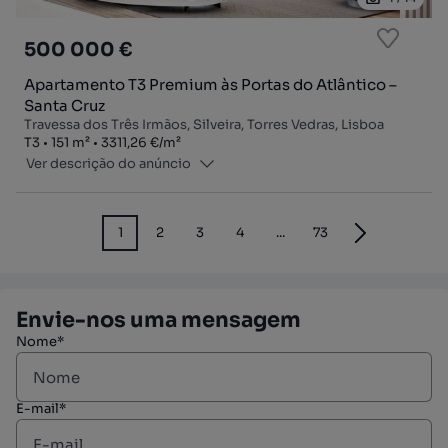
500 000 €
Apartamento T3 Premium às Portas do Atlântico –
Santa Cruz
Travessa dos Três Irmãos, Silveira, Torres Vedras, Lisboa
Tipologia
Zona
Preço por metro quadrado
T3
151
m²
3311,26 €
/
m²
Ver descrição do anúncio
1
2
3
4
...
73
Envie-nos uma mensagem
Nome*
E-mail*