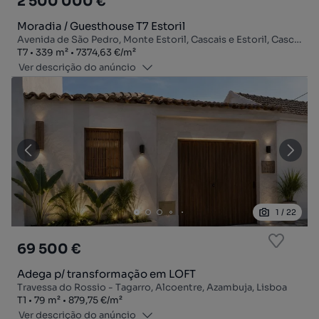
2 500 000 €
Moradia / Guesthouse T7 Estoril
Avenida de São Pedro, Monte Estoril, Cascais e Estoril, Cascais, Lisboa
Tipologia
Zona
Preço por metro quadrado
T7
339
m²
7374,63 €
/
m²
Ver descrição do anúncio
1
/
22
69 500 €
Adega p/ transformação em LOFT
Travessa do Rossio - Tagarro, Alcoentre, Azambuja, Lisboa
Tipologia
Zona
Preço por metro quadrado
T1
79
m²
879,75 €
/
m²
Ver descrição do anúncio