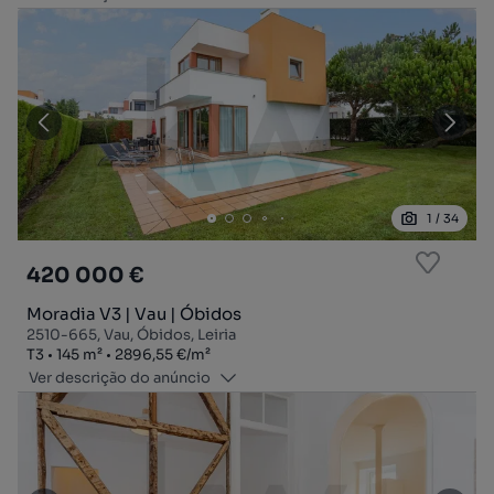
1
/
34
420 000 €
Moradia V3 | Vau | Óbidos
2510-665, Vau, Óbidos, Leiria
Tipologia
Zona
Preço por metro quadrado
T3
145
m²
2896,55 €
/
m²
Ver descrição do anúncio