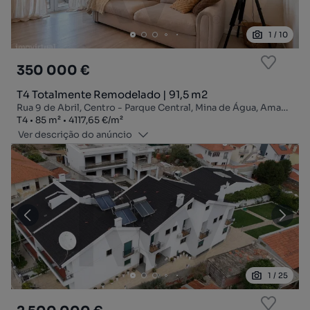
1
/
10
350 000 €
T4 Totalmente Remodelado | 91,5 m2
Rua 9 de Abril, Centro - Parque Central, Mina de Água, Amadora, Lisboa
Tipologia
Zona
Preço por metro quadrado
T4
85
m²
4117,65 €
/
m²
Ver descrição do anúncio
1
/
25