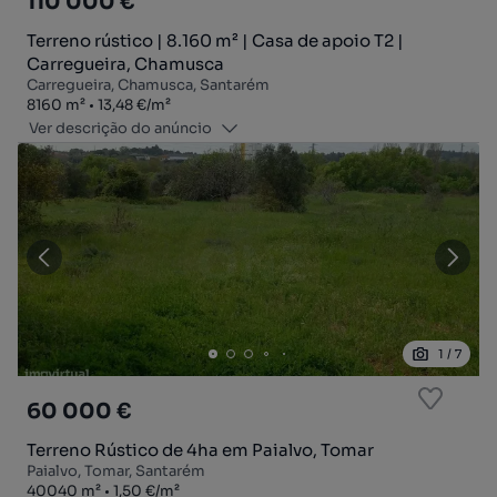
110 000 €
Terreno rústico | 8.160 m² | Casa de apoio T2 |
Carregueira, Chamusca
Carregueira, Chamusca, Santarém
Zona
Preço por metro quadrado
8160
m²
13,48 €
/
m²
Ver descrição do anúncio
1
/
7
60 000 €
Terreno Rústico de 4ha em Paialvo, Tomar
Paialvo, Tomar, Santarém
Zona
Preço por metro quadrado
40040
m²
1,50 €
/
m²