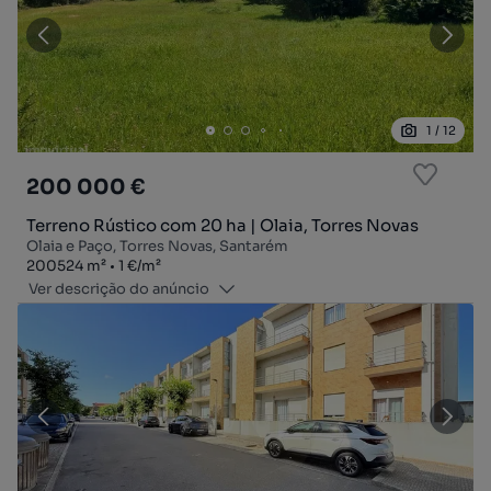
1
/
12
200 000 €
Terreno Rústico com 20 ha | Olaia, Torres Novas
Olaia e Paço, Torres Novas, Santarém
Zona
Preço por metro quadrado
200524
m²
1 €
/
m²
Ver descrição do anúncio