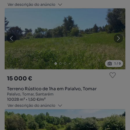
Ver descrição do anúncio
1
/
9
15 000 €
Terreno Rústico de 1ha em Paialvo, Tomar
Paialvo, Tomar, Santarém
Zona
Preço por metro quadrado
10028
m²
1,50 €
/
m²
Ver descrição do anúncio