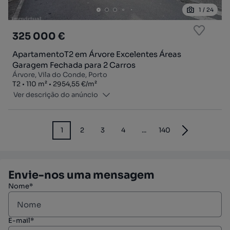
1
/
24
325 000 €
ApartamentoT2 em Árvore Excelentes Áreas
Garagem Fechada para 2 Carros
Árvore, Vila do Conde, Porto
Tipologia
Zona
Preço por metro quadrado
T2
110
m²
2954,55 €
/
m²
Ver descrição do anúncio
1
2
3
4
...
140
Envie-nos uma mensagem
Nome*
E-mail*