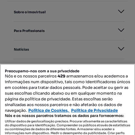
Sobre o Imovirtual
Para Profissionais
Notícias
PORTAIS
Preocupamo-nos com a sua privacidade
Nós e os nossos parceiros
429
armazenamos e/ou acedemos a
informações num dispositivo, tais como identificadores únicos
Mapa do Site
em cookies para tratar dados pessoais. Pode aceitar ou gerir as
suas escolhas clicando abaixo ou em qualquer momento na
página da política de privacidade. Estas escolhas serão
sinalizadas aos nossos parceiros e não afetarão os dados de
Contacte-nos
navegação.
Política de Cookies,
Política de Privacidade
Nós e os nossos parceiros tratamos os dados para fornecermos:
Utilizar dados de geolocalização precisos. Procurar ativamente as características
do dispositivo para identificação. Compreender os públicos através de estatísticas
SIGA-NOS:
ou combinações de dados de diferentes fontes. Armazenar e/ou aceder a
informações num dispositivo. Medir o desempenho da publicidade. Criar perfis