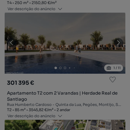
Tipologia
Zona
Preço por metro quadrado
T4
250
m²
2150,80 €
/
m²
Ver descrição do anúncio
1
/
11
301 395 €
Apartamento T2 com 2 Varandas | Herdade Real de
Santiago
Rua Humberto Cardoso - Quinta da Lua, Pegões, Montijo, Setúbal
Tipologia
Zona
Preço por metro quadrado
Andar
T2
85
m²
3545,82 €
/
m²
2 andar
Ver descrição do anúncio