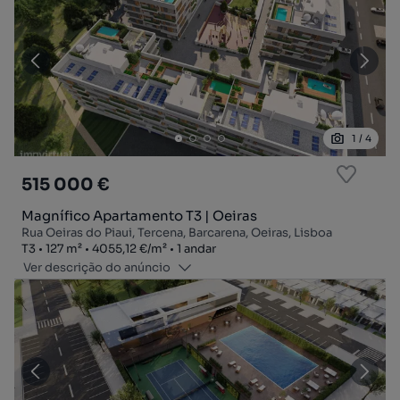
1
/
4
515 000 €
Magnífico Apartamento T3 | Oeiras
Rua Oeiras do Piaui, Tercena, Barcarena, Oeiras, Lisboa
Tipologia
Zona
Preço por metro quadrado
Andar
T3
127
m²
4055,12 €
/
m²
1 andar
Ver descrição do anúncio