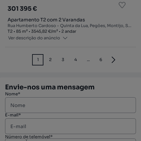
301 395 €
Apartamento T2 com 2 Varandas
Rua Humberto Cardoso - Quinta da Lua, Pegões, Montijo, Setúbal
Tipologia
Zona
Preço por metro quadrado
Andar
T2
85
m²
3545,82 €
/
m²
2 andar
Ver descrição do anúncio
1
2
3
4
...
6
Envie-nos uma mensagem
Nome*
E-mail*
Número de telemóvel*