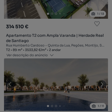
1
/
13
314 510 €
Apartamento T2 com Ampla Varanda | Herdade Real
de Santiago
Rua Humberto Cardoso - Quinta da Lua, Pegões, Montijo, Setúbal
Tipologia
Zona
Preço por metro quadrado
Andar
T2
89
m²
3533,82 €
/
m²
2 andar
Ver descrição do anúncio
1
/
11