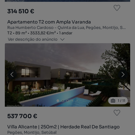
314 510 €
Apartamento T2 com Ampla Varanda
Rua Humberto Cardoso - Quinta da Lua, Pegões, Montijo, Setúbal
Tipologia
Zona
Preço por metro quadrado
Andar
T2
89
m²
3533,82 €
/
m²
1 andar
Ver descrição do anúncio
1
/
11
537 700 €
Villa Alicante | 250m2 | Herdade Real De Santiago
Pegões, Montijo, Setúbal