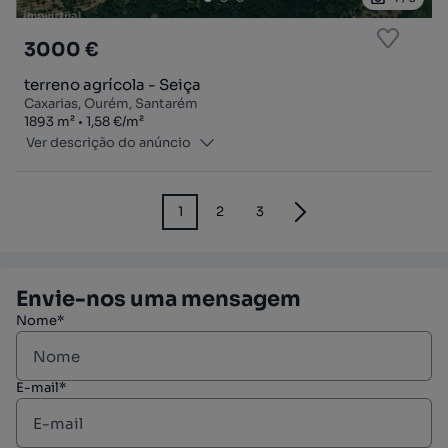
3000 €
terreno agrícola - Seiça
Caxarias, Ourém, Santarém
Zona
Preço por metro quadrado
1893
m²
1,58 €
/
m²
Ver descrição do anúncio
1
2
3
Envie-nos uma mensagem
Nome*
E-mail*