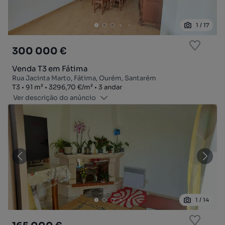
1
/
17
300 000 €
Venda T3 em Fátima
Rua Jacinta Marto, Fátima, Ourém, Santarém
Tipologia
Zona
Preço por metro quadrado
Andar
T3
91
m²
3296,70 €
/
m²
3 andar
Ver descrição do anúncio
1
/
14