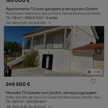
165 000 €
Apartamento T2 com garagem e terraço em Ourém
Rua Doutor Justiniano da Luz Preto, Nossa Senhora da Piedade, Ourém, Santarém
Tipologia
Zona
Preço por metro quadrado
Andar
T2
118
m²
1398,31 €
/
m²
3 andar
Ver descrição do anúncio
1
/
20
249 500 €
Moradia T3 isolada com jardim, terraço e garagem
2435-522, Rio de Couros e Casal dos Bernardos, Ourém, Santarém
Tipologia
Zona
Preço por metro quadrado
T3
200
m²
1247,50 €
/
m²
Ver descrição do anúncio