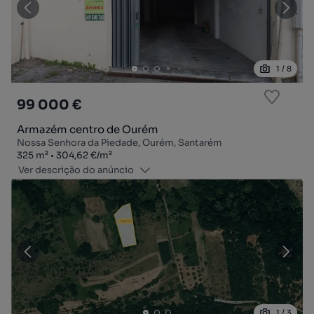
1
/
8
99 000 €
Armazém centro de Ourém
Nossa Senhora da Piedade, Ourém, Santarém
Zona
Preço por metro quadrado
325
m²
304,62 €
/
m²
Ver descrição do anúncio
1
/
3