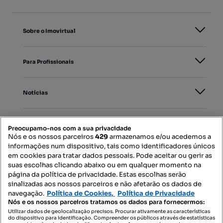
Sobre o Imovirtual
Para Profissionais
Notícias
PORTAIS
Preocupamo-nos com a sua privacidade
Nós e os nossos parceiros
429
armazenamos e/ou acedemos a
informações num dispositivo, tais como identificadores únicos
Mapa do Site
em cookies para tratar dados pessoais. Pode aceitar ou gerir as
suas escolhas clicando abaixo ou em qualquer momento na
página da política de privacidade. Estas escolhas serão
sinalizadas aos nossos parceiros e não afetarão os dados de
Contacte-nos
navegação.
Política de Cookies,
Política de Privacidade
Nós e os nossos parceiros tratamos os dados para fornecermos:
Utilizar dados de geolocalização precisos. Procurar ativamente as características
do dispositivo para identificação. Compreender os públicos através de estatísticas
SIGA-NOS: