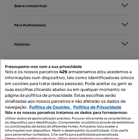
Sobre o Imovirtual
Para Profissionais
Notícias
PORTAIS
Preocupamo-nos com a sua privacidade
Nós e os nossos parceiros
429
armazenamos e/ou acedemos a
informações num dispositivo, tais como identificadores únicos
Mapa do Site
em cookies para tratar dados pessoais. Pode aceitar ou gerir as
suas escolhas clicando abaixo ou em qualquer momento na
página da política de privacidade. Estas escolhas serão
sinalizadas aos nossos parceiros e não afetarão os dados de
Contacte-nos
navegação.
Política de Cookies,
Política de Privacidade
Nós e os nossos parceiros tratamos os dados para fornecermos:
Utilizar dados de geolocalização precisos. Procurar ativamente as características
do dispositivo para identificação. Compreender os públicos através de estatísticas
SIGA-NOS:
ou combinações de dados de diferentes fontes. Armazenar e/ou aceder a
informações num dispositivo. Medir o desempenho da publicidade. Criar perfis
para personalizar conteúdos. Criar perfis para publicidade personalizada.
Desenvolver e melhorar serviços. Utilizar dados limitados para selecionar