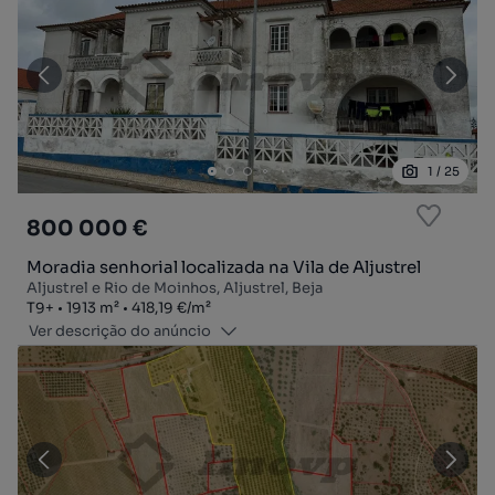
1
/
25
800 000 €
Moradia senhorial localizada na Vila de Aljustrel
Aljustrel e Rio de Moinhos, Aljustrel, Beja
Tipologia
Zona
Preço por metro quadrado
T9+
1913
m²
418,19 €
/
m²
Ver descrição do anúncio