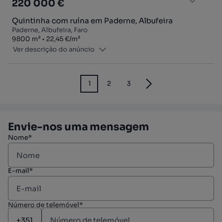
220 000 €
Quintinha com ruína em Paderne, Albufeira
Paderne, Albufeira, Faro
Zona
Preço por metro quadrado
9800
m²
22,45 €
/
m²
Ver descrição do anúncio
1
2
3
Envie-nos uma mensagem
Nome*
E-mail*
Número de telemóvel*