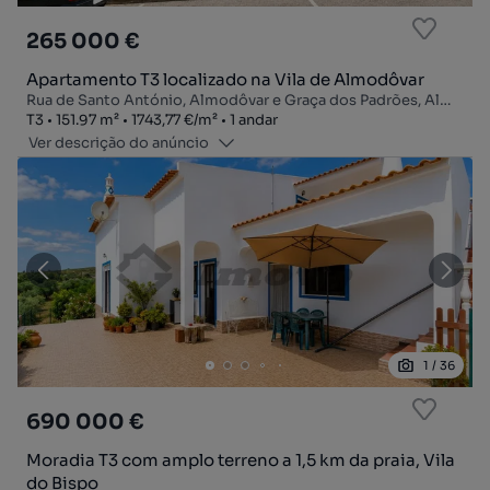
265 000 €
Apartamento T3 localizado na Vila de Almodôvar
Rua de Santo António, Almodôvar e Graça dos Padrões, Almodôvar, Beja
Tipologia
Zona
Preço por metro quadrado
Andar
T3
151.97
m²
1743,77 €
/
m²
1 andar
Ver descrição do anúncio
1
/
36
690 000 €
Moradia T3 com amplo terreno a 1,5 km da praia, Vila
do Bispo