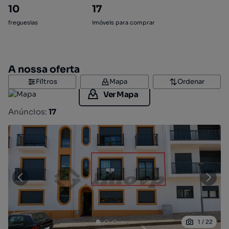
10
17
freguesias
imóveis para comprar
A nossa oferta
Filtros
Mapa
Ordenar
Ver Mapa
Anúncios:
17
1
/
22