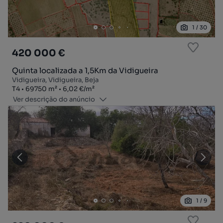
1
/
30
420 000 €
Quinta localizada a 1,5Km da Vidigueira
Vidigueira, Vidigueira, Beja
Tipologia
Zona
Preço por metro quadrado
T4
69750
m²
6,02 €
/
m²
Ver descrição do anúncio
1
/
9