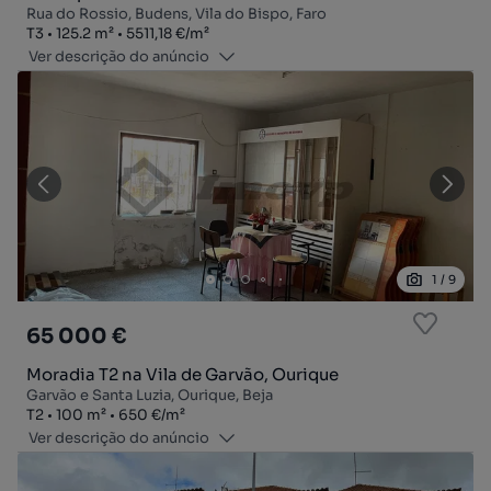
Rua do Rossio, Budens, Vila do Bispo, Faro
Tipologia
Zona
Preço por metro quadrado
T3
125.2
m²
5511,18 €
/
m²
Ver descrição do anúncio
1
/
9
65 000 €
Moradia T2 na Vila de Garvão, Ourique
Garvão e Santa Luzia, Ourique, Beja
Tipologia
Zona
Preço por metro quadrado
T2
100
m²
650 €
/
m²
Ver descrição do anúncio