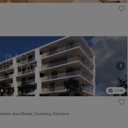
1
/
14
António dos Olivais, Coimbra, Coimbra