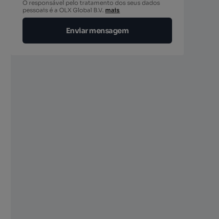
O responsável pelo tratamento dos seus dados
pessoais é a OLX Global B.V.
mais
Enviar mensagem