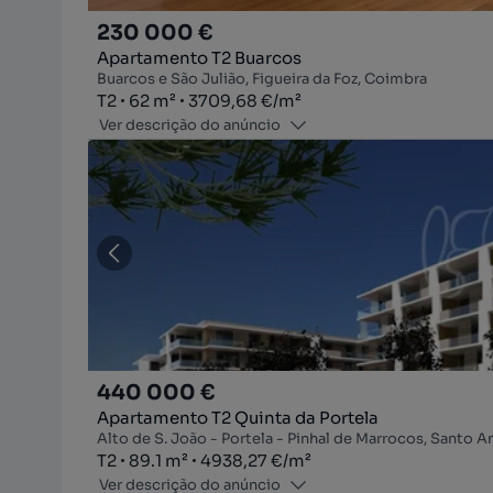
230 000 €
Apartamento T2 Buarcos
Buarcos e São Julião, Figueira da Foz, Coimbra
Tipologia
Zona
Preço por metro quadrado
T2
62
m²
3709,68 €
/
m²
Ver descrição do anúncio
440 000 €
Apartamento T2 Quinta da Portela
Alto de S. João - Portela - Pinhal de Marrocos, Santo 
Tipologia
Zona
Preço por metro quadrado
T2
89.1
m²
4938,27 €
/
m²
Ver descrição do anúncio