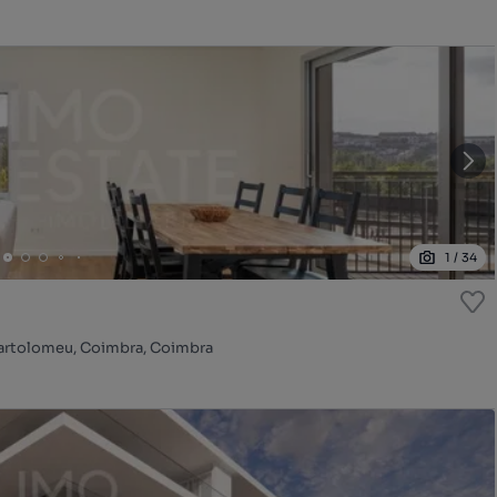
1
/
34
 Bartolomeu, Coimbra, Coimbra