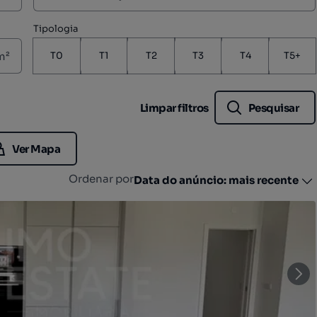
Tipologia
m²
T0
T1
T2
T3
T4
T5+
Limpar filtros
Pesquisar
Ver Mapa
Ordenar por
Data do anúncio: mais recente