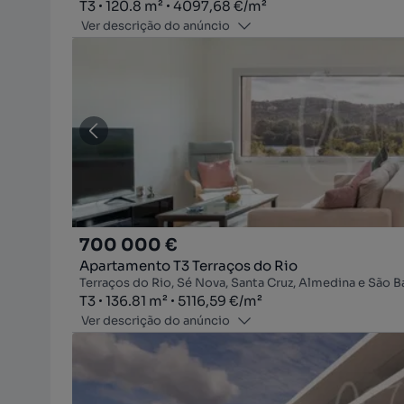
Tipologia
Zona
Preço por metro quadrado
T3
120.8
m²
4097,68 €
/
m²
Ver descrição do anúncio
700 000 €
Apartamento T3 Terraços do Rio
Terraços do Rio, Sé Nova, Santa Cruz, Almedina e São
Tipologia
Zona
Preço por metro quadrado
T3
136.81
m²
5116,59 €
/
m²
Ver descrição do anúncio