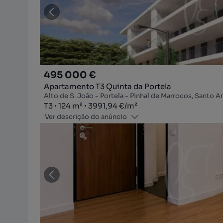
495 000 €
Apartamento T3 Quinta da Portela
Alto de S. João - Portela - Pinhal de Marrocos, Santo 
Tipologia
Zona
Preço por metro quadrado
T3
124
m²
3991,94 €
/
m²
Ver descrição do anúncio