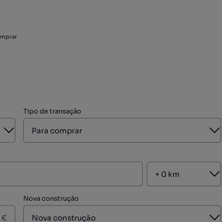
omprar
Tipo de transação
Aberto
A
A
Nova construção
A
€