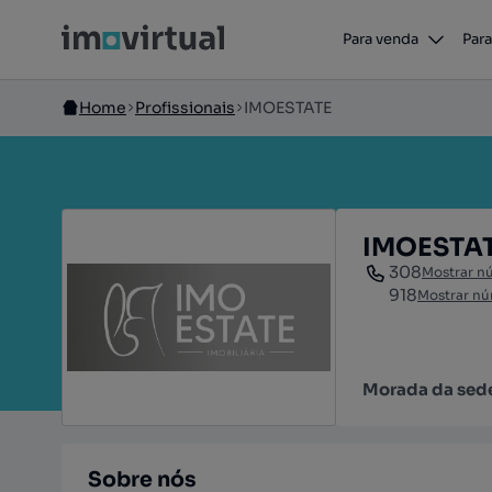
Para venda
Para
Home
Profissionais
IMOESTATE
IMOESTA
308
Mostrar n
918
Mostrar n
Morada da sed
Sobre nós