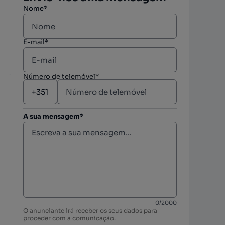
Nome*
E-mail*
Número de telemóvel*
A sua mensagem*
berto
berto
0
/
2000
O anunciante irá receber os seus dados para
berto
proceder com a comunicação.