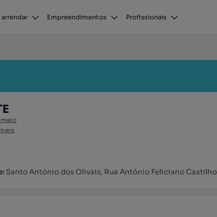
 arrendar
Empreendimentos
Profissionais
TE
úmero
úmero
e:
Santo António dos Olivais, Rua António Feliciano Castilho 