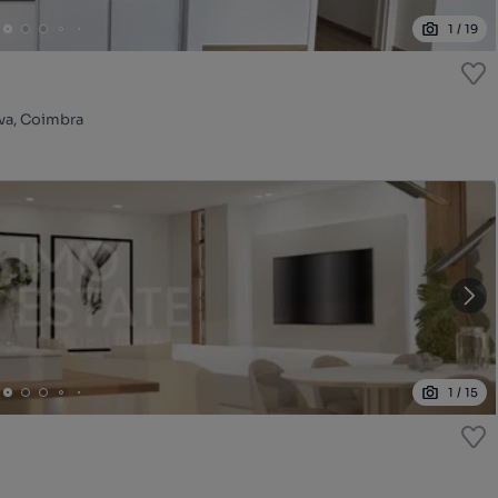
1
/
19
va, Coimbra
1
/
15