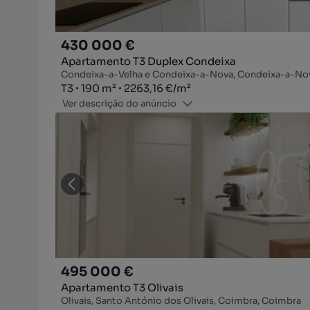
430 000 €
Apartamento T3 Duplex Condeixa
Condeixa-a-Velha e Condeixa-a-Nova, Condeixa-a-No
Tipologia
Zona
Preço por metro quadrado
T3
190
m²
2263,16 €
/
m²
Ver descrição do anúncio
495 000 €
Apartamento T3 Olivais
Olivais, Santo António dos Olivais, Coimbra, Coimbra