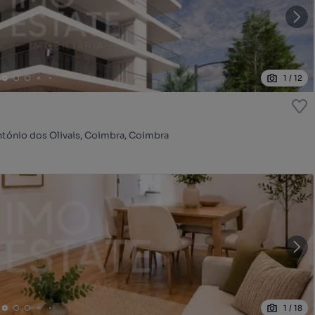
1
/
12
António dos Olivais, Coimbra, Coimbra
1
/
18