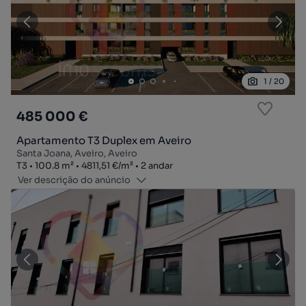
1
/
20
485 000 €
Apartamento T3 Duplex em Aveiro
Santa Joana, Aveiro, Aveiro
Tipologia
Zona
Preço por metro quadrado
Andar
T3
100.8
m²
4811,51 €
/
m²
2 andar
Ver descrição do anúncio