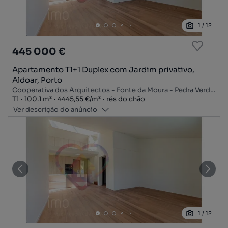
1
/
12
445 000 €
Apartamento T1+1 Duplex com Jardim privativo,
Aldoar, Porto
Cooperativa dos Arquitectos - Fonte da Moura - Pedra Verde, Aldoar, Foz do Douro e Nevogilde, Porto, Porto
Tipologia
Zona
Preço por metro quadrado
Andar
T1
100.1
m²
4445,55 €
/
m²
rés do chão
Ver descrição do anúncio
1
/
12