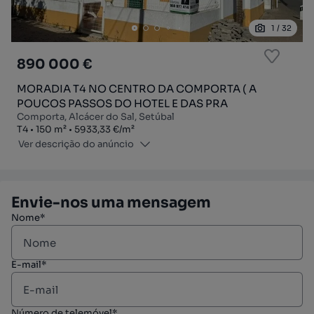
1
/
32
890 000 €
MORADIA T4 NO CENTRO DA COMPORTA ( A
POUCOS PASSOS DO HOTEL E DAS PRA
Comporta, Alcácer do Sal, Setúbal
Tipologia
Zona
Preço por metro quadrado
T4
150
m²
5933,33 €
/
m²
Ver descrição do anúncio
Envie-nos uma mensagem
Nome*
E-mail*
Número de telemóvel*