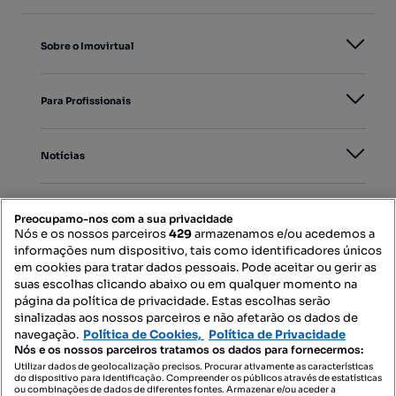
Sobre o Imovirtual
Para Profissionais
Notícias
PORTAIS
Preocupamo-nos com a sua privacidade
Nós e os nossos parceiros
429
armazenamos e/ou acedemos a
informações num dispositivo, tais como identificadores únicos
Mapa do Site
em cookies para tratar dados pessoais. Pode aceitar ou gerir as
suas escolhas clicando abaixo ou em qualquer momento na
página da política de privacidade. Estas escolhas serão
sinalizadas aos nossos parceiros e não afetarão os dados de
Contacte-nos
navegação.
Política de Cookies,
Política de Privacidade
Nós e os nossos parceiros tratamos os dados para fornecermos:
Utilizar dados de geolocalização precisos. Procurar ativamente as características
do dispositivo para identificação. Compreender os públicos através de estatísticas
SIGA-NOS:
ou combinações de dados de diferentes fontes. Armazenar e/ou aceder a