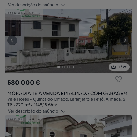
Ver descrição do anúncio
1
/
25
580 000 €
MORADIA T6 À VENDA EM ALMADA COM GARAGEM
Vale Flores - Quinta do Chiado, Laranjeiro e Feijó, Almada, Setúbal
Tipologia
Zona
Preço por metro quadrado
T6
270
m²
2148,15 €
/
m²
Ver descrição do anúncio