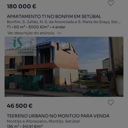
180 000 €
APARTAMENTO T1 NO BONFIM EM SETÚBAL
Bonfim, S. Julião, N. S. da Anunciada e S. Maria da Graça, Setúbal, Setúbal
Tipologia
Zona
Preço por metro quadrado
Andar
T1
60
m²
3000 €
/
m²
4 andar
Ver descrição do anúncio
46 500 €
TEERENO URBANO NO MONTIJO PARA VENDA
Montijo e Afonsoeiro, Montijo, Setúbal
Zona
Preço por metro quadrado
136
m²
341,91 €
/
m²