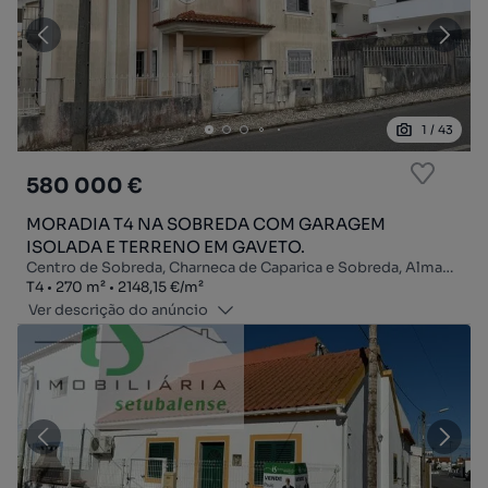
1
/
43
580 000 €
MORADIA T4 NA SOBREDA COM GARAGEM
ISOLADA E TERRENO EM GAVETO.
Centro de Sobreda, Charneca de Caparica e Sobreda, Almada, Setúbal
Tipologia
Zona
Preço por metro quadrado
T4
270
m²
2148,15 €
/
m²
Ver descrição do anúncio