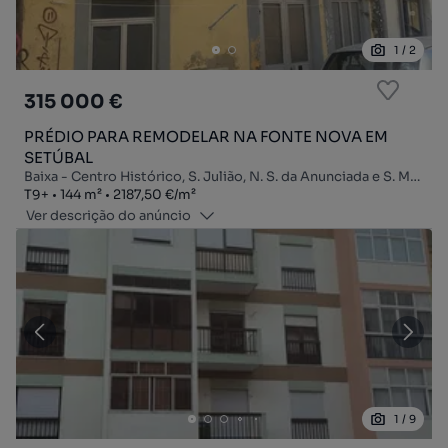
1
/
2
315 000 €
PRÉDIO PARA REMODELAR NA FONTE NOVA EM
SETÚBAL
Baixa - Centro Histórico, S. Julião, N. S. da Anunciada e S. Maria da Graça, Setúbal, Setúbal
Tipologia
Zona
Preço por metro quadrado
T9+
144
m²
2187,50 €
/
m²
Ver descrição do anúncio
1
/
9